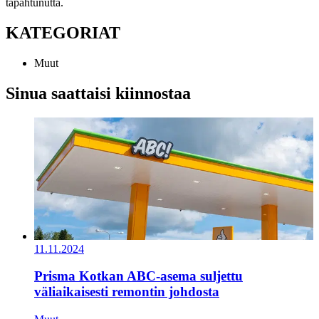
tapahtunutta.
KATEGORIAT
Muut
Sinua saattaisi kiinnostaa
11.11.2024
Prisma Kotkan ABC-asema suljettu
väliaikaisesti remontin johdosta