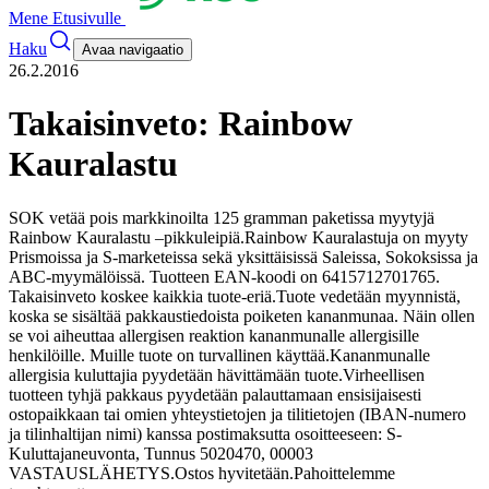
Mene Etusivulle
Haku
Avaa navigaatio
26.2.2016
Takaisinveto: Rainbow
Kauralastu
SOK vetää pois markkinoilta 125 gramman paketissa myytyjä
Rainbow Kauralastu –pikkuleipiä.
Rainbow Kauralastuja on myyty
Prismoissa ja S-marketeissa sekä yksittäisissä Saleissa, Sokoksissa ja
ABC-myymälöissä. Tuotteen EAN-koodi on 6415712701765.
Takaisinveto koskee kaikkia tuote-eriä.
Tuote vedetään myynnistä,
koska se sisältää pakkaustiedoista poiketen kananmunaa. Näin ollen
se voi aiheuttaa allergisen reaktion kananmunalle allergisille
henkilöille. Muille tuote on turvallinen käyttää.
Kananmunalle
allergisia kuluttajia pyydetään hävittämään tuote.
Virheellisen
tuotteen tyhjä pakkaus pyydetään palauttamaan ensisijaisesti
ostopaikkaan tai omien yhteystietojen ja tilitietojen (IBAN-numero
ja tilinhaltijan nimi) kanssa postimaksutta osoitteeseen: S-
Kuluttajaneuvonta, Tunnus 5020470, 00003
VASTAUSLÄHETYS.
Ostos hyvitetään.
Pahoittelemme