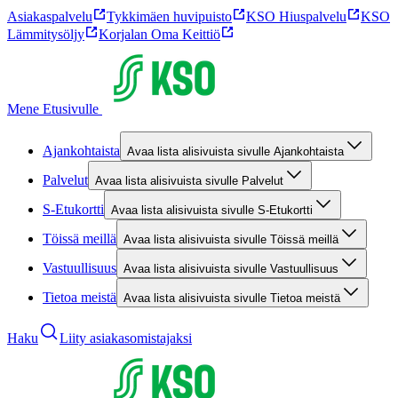
Asiakaspalvelu
Tykkimäen huvipuisto
KSO Hiuspalvelu
KSO
Lämmitysöljy
Korjalan Oma Keittiö
Mene Etusivulle
Ajankohtaista
Avaa lista alisivuista sivulle Ajankohtaista
Palvelut
Avaa lista alisivuista sivulle Palvelut
S-Etukortti
Avaa lista alisivuista sivulle S-Etukortti
Töissä meillä
Avaa lista alisivuista sivulle Töissä meillä
Vastuullisuus
Avaa lista alisivuista sivulle Vastuullisuus
Tietoa meistä
Avaa lista alisivuista sivulle Tietoa meistä
Haku
Liity asiakasomistajaksi