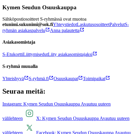
Kymen Seudun Osuuskauppa
Sähköpostiosoitteet S-ryhmässä ovat muotoa
etunimi.sukunimi@sok.fi
Yhteystiedot
Laskutusosoitteet
Palvelut
S-
ryhmän asiakaspalvelu
Anna palautetta
Asiakasomistaja
S-Etukortti
Liittymisedut
Liity asiakasomistajaksi
S-ryhmä muualla
Yhteishyvä
S-ryhmä.fi
Osuuskaupat
Toimipaikat
Seuraa meitä:
Instagram: Kymen Seudun Osuuskauppa Avautuu uuteen
välilehteen
X: Kymen Seudun Osuuskauppa Avautuu uuteen
välilehteen
Facebook: Kymen Seudun Osuuskauppa Avautuu