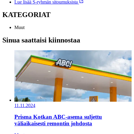
Lue lisää S-ryhmän sitoumuksista
KATEGORIAT
Muut
Sinua saattaisi kiinnostaa
11.11.2024
Prisma Kotkan ABC-asema suljettu
väliaikaisesti remontin johdosta