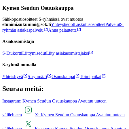
Kymen Seudun Osuuskauppa
Sähköpostiosoitteet S-ryhmässä ovat muotoa
etunimi.sukunimi@sok.fi
Yhteystiedot
Laskutusosoitteet
Palvelut
S-
ryhmän asiakaspalvelu
Anna palautetta
Asiakasomistaja
S-Etukortti
Liittymisedut
Liity asiakasomistajaksi
S-ryhmä muualla
Yhteishyvä
S-ryhmä.fi
Osuuskaupat
Toimipaikat
Seuraa meitä:
Instagram: Kymen Seudun Osuuskauppa Avautuu uuteen
välilehteen
X: Kymen Seudun Osuuskauppa Avautuu uuteen
välilehteen
Facebook: Kymen Seudun Osuuskauppa Avautuu