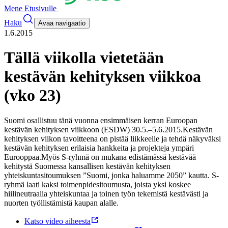
Mene Etusivulle
Haku
Avaa navigaatio
1.6.2015
Tällä viikolla vietetään
kestävän kehityksen viikkoa
(vko 23)
Suomi osallistuu tänä vuonna ensimmäisen kerran Euroopan
kestävän kehityksen viikkoon (ESDW) 30.5.–5.6.2015.
Kestävän
kehityksen viikon tavoitteena on pistää liikkeelle ja tehdä näkyväksi
kestävän kehityksen erilaisia hankkeita ja projekteja ympäri
Eurooppaa.
Myös S-ryhmä on mukana edistämässä kestävää
kehitystä Suomessa kansallisen kestävän kehityksen
yhteiskuntasitoumuksen ”Suomi, jonka haluamme 2050” kautta. S-
ryhmä laati kaksi toimenpidesitoumusta, joista yksi koskee
hiilineutraalia yhteiskuntaa ja toinen työn tekemistä kestävästi ja
nuorten työllistämistä kaupan alalle.
Katso
video aiheesta