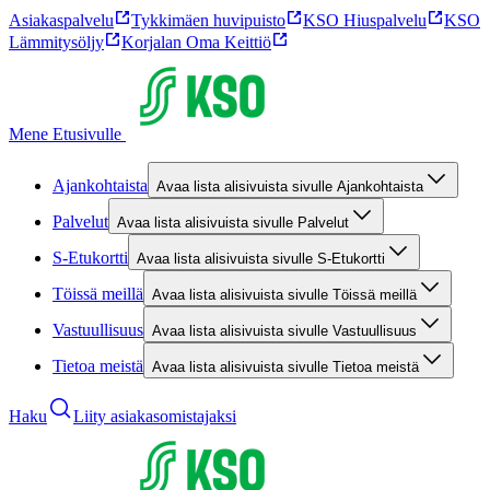
Asiakaspalvelu
Tykkimäen huvipuisto
KSO Hiuspalvelu
KSO
Lämmitysöljy
Korjalan Oma Keittiö
Mene Etusivulle
Ajankohtaista
Avaa lista alisivuista sivulle Ajankohtaista
Palvelut
Avaa lista alisivuista sivulle Palvelut
S-Etukortti
Avaa lista alisivuista sivulle S-Etukortti
Töissä meillä
Avaa lista alisivuista sivulle Töissä meillä
Vastuullisuus
Avaa lista alisivuista sivulle Vastuullisuus
Tietoa meistä
Avaa lista alisivuista sivulle Tietoa meistä
Haku
Liity asiakasomistajaksi