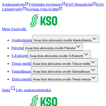
Asiakaspalvelu
Tykkimäen huvipuisto
KSO Hiuspalvelu
KSO
Lämmitysöljy
Korjalan Oma Keittiö
Mene Etusivulle
Ajankohtaista
Avaa lista alisivuista sivulle Ajankohtaista
Palvelut
Avaa lista alisivuista sivulle Palvelut
S-Etukortti
Avaa lista alisivuista sivulle S-Etukortti
Töissä meillä
Avaa lista alisivuista sivulle Töissä meillä
Vastuullisuus
Avaa lista alisivuista sivulle Vastuullisuus
Tietoa meistä
Avaa lista alisivuista sivulle Tietoa meistä
Haku
Liity asiakasomistajaksi