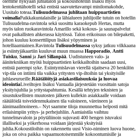
olemme nykyään juhlatalon ja kokoushotellin lisäksi myös
lentokenttähotelli sekä entistä saavutettavampi minilomakohde,
Uusitalo toteaa.
Tulisuudelmassa juhlitaan huippuartistien
voimalla
Paikkakuntalaisille ja lähialueen juhlijoille tutuin on hotellin
Tulisuudelma-ravintola sekä suosittu karaokepub Hertas, mutta
myös talon ruokaravintola Amarillo sekä kokous- ja saunapalvelut
ovat paikallisten ahkerassa käytössä. Talon erikoisuus on bilepaketti,
johon kuuluu konserttilipun lisäksi yöpyminen ja
hotelliaamiainen.
Ravintola
Tulisuudelmassa
syksy jatkuu vilkkaana
ja esiintyjäkaartiin kuuluvat muun muassa
Happoradio
,
Antti
Tuisku
,
Sanni
ja
Jari Sillanpää
. Uudistuneen valo- ja
äänitekniikan myötä huippuartistien keikkailtoihin saadaan uusi,
entistä parempi syke. Esiintymislavan vierellä sijaitseva 20 henkilön
vip-tila on intiimi tila vaikka yritysten vip-iltoihin tai yksityisille
juhlaseurueille.
Räätälöityjä asiakastilaisuuksia ja luovaa
ideointia
Liveiltojen lisäksi Vantaalla järjestetään vuosittain satoja
yksityisjuhlia ja yritystapahtumia. Kesällä tehtyjen teknisten ja
sisustuksellisten muutosten jälkeen kullekin asiakkaalle voidaan
räätälöidä toiveidenmukainen tila valoineen, väreineen ja
äänimaailmoineen.
– Nyt saamme tiloja muunnettua helposti mitä
erilaisimpiin yritys- ja perhejuhliin. Aamiaistila vaihtuu
tunnelmavaloin ja pöytäliinoin sujuvasti 400 hengen istuvaksi
illalliseksi ja yökerhossa voidaan järjestää yksityisiä
juhlia.
Kokoustiloihin on rakennettu uusi Visio-niminen luova huone,
joka on oiva paikka vapaamuotoisemmille kokoontumisille ja