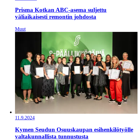
Prisma Kotkan ABC-asema suljettu
väliaikaisesti remontin johdosta
Muut
11.9.2024
Kymen Seudun Osuuskaupan esihenkilötyölle
valtakunnallista tunnustusta