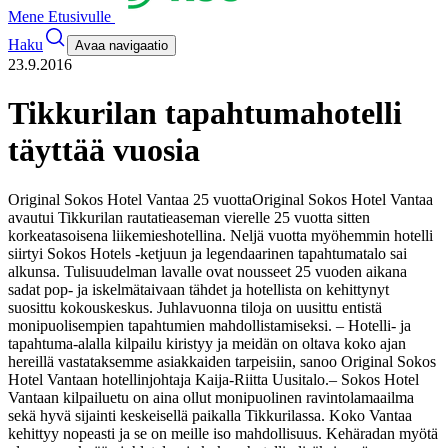
Mene Etusivulle
Haku
Avaa navigaatio
23.9.2016
Tikkurilan tapahtumahotelli
täyttää vuosia
Original Sokos Hotel Vantaa 25 vuotta
Original Sokos Hotel Vantaa
avautui Tikkurilan rautatieaseman vierelle 25 vuotta sitten
korkeatasoisena liikemieshotellina. Neljä vuotta myöhemmin hotelli
siirtyi Sokos Hotels -ketjuun ja legendaarinen tapahtumatalo sai
alkunsa. Tulisuudelman lavalle ovat nousseet 25 vuoden aikana
sadat pop- ja iskelmätaivaan tähdet ja hotellista on kehittynyt
suosittu kokouskeskus. Juhlavuonna tiloja on uusittu entistä
monipuolisempien tapahtumien mahdollistamiseksi.
– Hotelli- ja
tapahtuma-alalla kilpailu kiristyy ja meidän on oltava koko ajan
hereillä vastataksemme asiakkaiden tarpeisiin, sanoo Original Sokos
Hotel Vantaan hotellinjohtaja Kaija-Riitta Uusitalo.
– Sokos Hotel
Vantaan kilpailuetu on aina ollut monipuolinen ravintolamaailma
sekä hyvä sijainti keskeisellä paikalla Tikkurilassa. Koko Vantaa
kehittyy nopeasti ja se on meille iso mahdollisuus. Kehäradan myötä