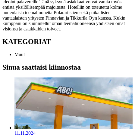
ideointipalavereille.
Tänä syksynä asiakkaat voivat varata myös
entistä yksilöllisempää majoitusta. Hotelliin on toteutettu kolme
uudenlaista teemahuonetta Polarartistien sekä paikallisten
vantaalaisten yritysten Finnavian ja Tikkurila Oyn kanssa. Kukin
kumppani on suunnitellut oman teemahuoneensa yhdistäen omat
visionsa ja asiakkaiden toiveet.
KATEGORIAT
Muut
Sinua saattaisi kiinnostaa
11.11.2024