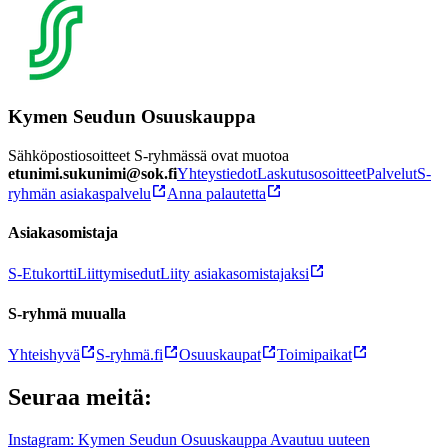
Kymen Seudun Osuuskauppa
Sähköpostiosoitteet S-ryhmässä ovat muotoa
etunimi.sukunimi@sok.fi
Yhteystiedot
Laskutusosoitteet
Palvelut
S-
ryhmän asiakaspalvelu
Anna palautetta
Asiakasomistaja
S-Etukortti
Liittymisedut
Liity asiakasomistajaksi
S-ryhmä muualla
Yhteishyvä
S-ryhmä.fi
Osuuskaupat
Toimipaikat
Seuraa meitä:
Instagram: Kymen Seudun Osuuskauppa Avautuu uuteen