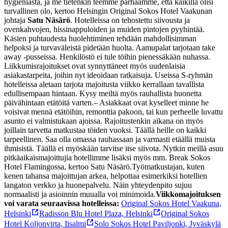
hygieniasta, ja me tietenkin teemme parhaamme, että kaikilla olisi
turvallinen olo, kertoo Helsingin Original Sokos Hotel Vaakunan
johtaja
Satu Näsärö
.
Hotelleissa on tehostettu siivousta ja
ovenkahvojen, hissinappuloiden ja muiden pintojen pyyhintää.
Käsien puhtaudesta huolehtiminen tehdään mahdollisimman
helpoksi ja turvaväleistä pidetään huolta. Aamupalat tarjotaan take
away -pusseissa. Henkilöstö ei tule töihin pienessäkään nuhassa.
Liikkumisrajoitukset ovat synnyttäneet myös uudenlaisia
asiakastarpeita, joihin nyt ideoidaan ratkaisuja. Useissa S-ryhmän
hotelleissa aletaan tarjota majoitusta viikko kerrallaan tavallista
edullisempaan hintaan. Kysy meiltä myös rauhallista huonetta
päivähintaan etätöitä varten.
– Asiakkaat ovat kyselleet minne he
voisivat mennä etätöihin, remonttia pakoon, tai kun perheelle luvattu
asunto ei valmistukaan ajoissa. Rajoitustenkin aikana on myös
joillain tarvetta matkustaa töiden vuoksi. Täällä heille on kaikki
tarpeellinen. Saa olla omassa rauhassaan ja varmasti etäällä muista
ihmisistä. Täällä ei myöskään tarvitse itse siivota. Nytkin meillä asuu
pitkäaikaismajoittujia hotellimme lisäksi myös mm. Break Sokos
Hotel Flamingossa, kertoo Satu Näsärö.
Työmatkustajan, kuten
kenen tahansa majoittujan arkea, helpottaa esimerkiksi hotellien
langaton verkko ja huonepalvelu. Näin yhteydenpito sujuu
normaalisti ja asioinnin muualla voi minimoida.
Viikkomajoituksen
voi varata seuraavissa hotelleissa:
Original Sokos Hotel Vaakuna,
Helsinki
Radisson Blu Hotel Plaza, Helsinki
Original Sokos
Hotel Koljonvirta, Iisalmi
Solo Sokos Hotel Paviljonki, Jyväskylä