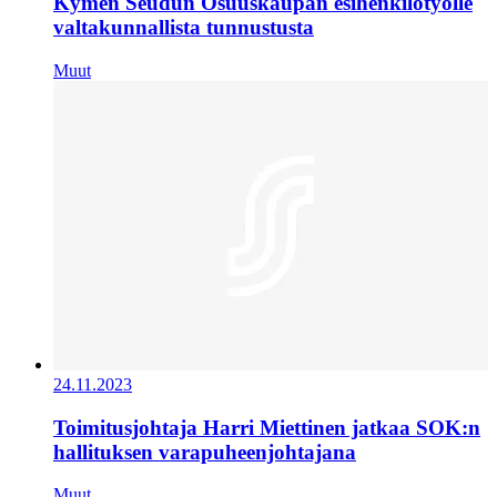
Kymen Seudun Osuuskaupan esihenkilötyölle
valtakunnallista tunnustusta
Muut
24.11.2023
Toimitusjohtaja Harri Miettinen jatkaa SOK:n
hallituksen varapuheenjohtajana
Muut