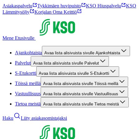
Asiakaspalvelu
Tykkimäen huvipuisto
KSO Hiuspalvelu
KSO
Lämmitysöljy
Korjalan Oma Keittiö
Mene Etusivulle
Ajankohtaista
Avaa lista alisivuista sivulle Ajankohtaista
Palvelut
Avaa lista alisivuista sivulle Palvelut
S-Etukortti
Avaa lista alisivuista sivulle S-Etukortti
Töissä meillä
Avaa lista alisivuista sivulle Töissä meillä
Vastuullisuus
Avaa lista alisivuista sivulle Vastuullisuus
Tietoa meistä
Avaa lista alisivuista sivulle Tietoa meistä
Haku
Liity asiakasomistajaksi