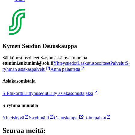
Kymen Seudun Osuuskauppa
Sähköpostiosoitteet S-ryhmässä ovat muotoa
etunimi.sukunimi@sok.fi
Yhteystiedot
Laskutusosoitteet
Palvelut
S-
ryhmän asiakaspalvelu
Anna palautetta
Asiakasomistaja
S-Etukortti
Liittymisedut
Liity asiakasomistajaksi
S-ryhmä muualla
Yhteishyvä
S-ryhmä.fi
Osuuskaupat
Toimipaikat
Seuraa meitä: