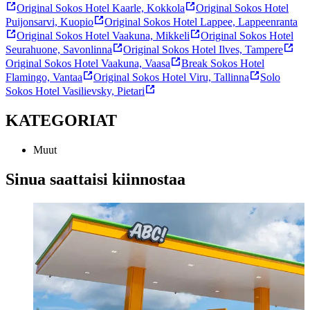
Original Sokos Hotel Kaarle, Kokkola
Original Sokos Hotel
Puijonsarvi, Kuopio
Original Sokos Hotel Lappee, Lappeenranta
Original Sokos Hotel Vaakuna, Mikkeli
Original Sokos Hotel
Seurahuone, Savonlinna
Original Sokos Hotel Ilves, Tampere
Original Sokos Hotel Vaakuna, Vaasa
Break Sokos Hotel
Flamingo, Vantaa
Original Sokos Hotel Viru, Tallinna
Solo
Sokos Hotel Vasilievsky, Pietari
KATEGORIAT
Muut
Sinua saattaisi kiinnostaa