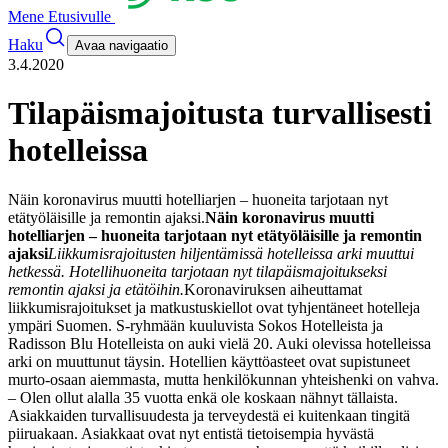
Mene Etusivulle
Haku
Avaa navigaatio
3.4.2020
Tilapäismajoitusta turvallisesti
hotelleissa
Näin koronavirus muutti hotelliarjen – huoneita tarjotaan nyt
etätyöläisille ja remontin ajaksi.
Näin koronavirus muutti
hotelliarjen – huoneita tarjotaan nyt etätyöläisille ja remontin
ajaksi
Liikkumisrajoitusten hiljentämissä hotelleissa arki muuttui
hetkessä. Hotellihuoneita tarjotaan nyt tilapäismajoitukseksi
remontin ajaksi ja etätöihin.
Koronaviruksen aiheuttamat
liikkumisrajoitukset ja matkustuskiellot ovat tyhjentäneet hotelleja
ympäri Suomen. S-ryhmään kuuluvista Sokos Hotelleista ja
Radisson Blu Hotelleista on auki vielä 20. Auki olevissa hotelleissa
arki on muuttunut täysin. Hotellien käyttöasteet ovat supistuneet
murto-osaan aiemmasta, mutta henkilökunnan yhteishenki on vahva.
– Olen ollut alalla 35 vuotta enkä ole koskaan nähnyt tällaista.
Asiakkaiden turvallisuudesta ja terveydestä ei kuitenkaan tingitä
piiruakaan. Asiakkaat ovat nyt entistä tietoisempia hyvästä