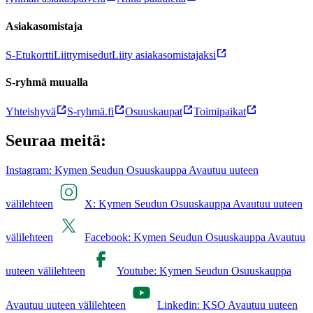
Asiakasomistaja
S-Etukortti
Liittymisedut
Liity asiakasomistajaksi
S-ryhmä muualla
Yhteishyvä
S-ryhmä.fi
Osuuskaupat
Toimipaikat
Seuraa meitä:
Instagram: Kymen Seudun Osuuskauppa Avautuu uuteen
välilehteen
X: Kymen Seudun Osuuskauppa Avautuu uuteen
välilehteen
Facebook: Kymen Seudun Osuuskauppa Avautuu
uuteen välilehteen
Youtube: Kymen Seudun Osuuskauppa
Avautuu uuteen välilehteen
Linkedin: KSO Avautuu uuteen