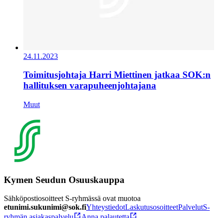
24.11.2023
Toimitusjohtaja Harri Miettinen jatkaa SOK:n
hallituksen varapuheenjohtajana
Muut
Kymen Seudun Osuuskauppa
Sähköpostiosoitteet S-ryhmässä ovat muotoa
etunimi.sukunimi@sok.fi
Yhteystiedot
Laskutusosoitteet
Palvelut
S-
ryhmän asiakaspalvelu
Anna palautetta