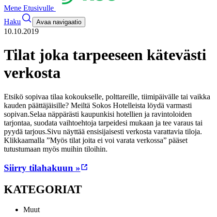
Mene Etusivulle
Haku
Avaa navigaatio
10.10.2019
Tilat joka tarpeeseen kätevästi
verkosta
Etsikö sopivaa tilaa kokoukselle, polttareille, tiimipäivälle tai vaikka
kauden päättäjäisille? Meiltä Sokos Hotelleista löydä varmasti
sopivan.
Selaa näppärästi kaupunkisi hotellien ja ravintoloiden
tarjontaa, suodata vaihtoehtoja tarpeidesi mukaan ja tee varaus tai
pyydä tarjous.
Sivu näyttää ensisijaisesti verkosta varattavia tiloja.
Klikkaamalla ”Myös tilat joita ei voi varata verkossa” pääset
tutustumaan myös muihin tiloihin.
Siirry tilahakuun »
KATEGORIAT
Muut