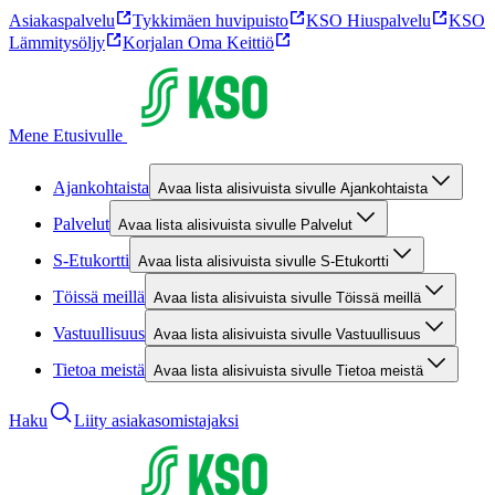
Asiakaspalvelu
Tykkimäen huvipuisto
KSO Hiuspalvelu
KSO
Lämmitysöljy
Korjalan Oma Keittiö
Mene Etusivulle
Ajankohtaista
Avaa lista alisivuista sivulle Ajankohtaista
Palvelut
Avaa lista alisivuista sivulle Palvelut
S-Etukortti
Avaa lista alisivuista sivulle S-Etukortti
Töissä meillä
Avaa lista alisivuista sivulle Töissä meillä
Vastuullisuus
Avaa lista alisivuista sivulle Vastuullisuus
Tietoa meistä
Avaa lista alisivuista sivulle Tietoa meistä
Haku
Liity asiakasomistajaksi