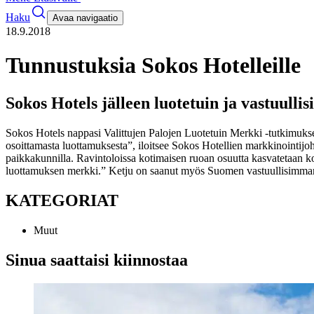
Haku
Avaa navigaatio
18.9.2018
Tunnustuksia Sokos Hotelleille
Sokos Hotels jälleen luotetuin ja vastuullis
Sokos Hotels nappasi Valittujen Palojen Luotetuin Merkki -tutkimukse
osoittamasta luottamuksesta”, iloitsee Sokos Hotellien markkinointijoh
paikkakunnilla. Ravintoloissa kotimaisen ruoan osuutta kasvatetaan ko
luottamuksen merkki.”
Ketju on saanut myös Suomen vastuullisimman 
KATEGORIAT
Muut
Sinua saattaisi kiinnostaa