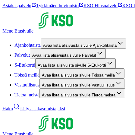
Asiakaspalvelu
Tykkimäen huvipuisto
KSO Hiuspalvelu
KSO L
Mene Etusivulle
Ajankohtaista
Avaa lista alisivuista sivulle Ajankohtaista
Palvelut
Avaa lista alisivuista sivulle Palvelut
S-Etukortti
Avaa lista alisivuista sivulle S-Etukortti
Töissä meillä
Avaa lista alisivuista sivulle Töissä meillä
Vastuullisuus
Avaa lista alisivuista sivulle Vastuullisuus
Tietoa meistä
Avaa lista alisivuista sivulle Tietoa meistä
Haku
Liity asiakasomistajaksi
Mene Etusivulle