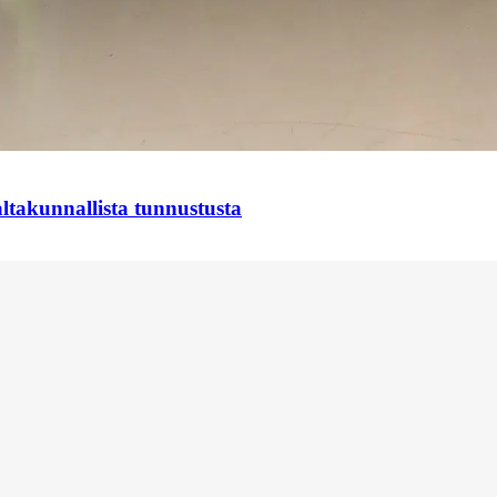
takunnallista tunnustusta