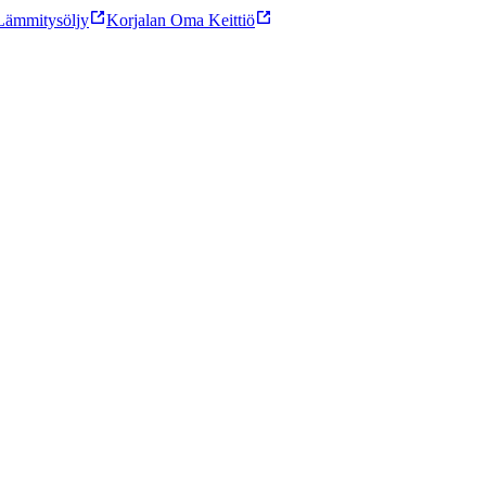
ämmitysöljy
Korjalan Oma Keittiö