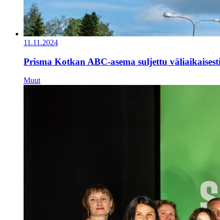
11.11.2024
Prisma Kotkan ABC-asema suljettu väliaikaisest
Muut