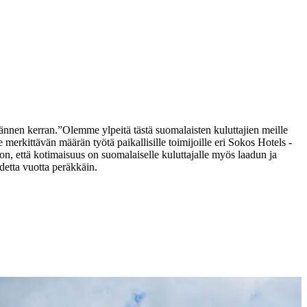
männen kerran.
”Olemme ylpeitä tästä suomalaisten kuluttajien meille
merkittävän määrän työtä paikallisille toimijoille eri Sokos Hotels -
n, että kotimaisuus on suomalaiselle kuluttajalle myös laadun ja
etta vuotta peräkkäin.