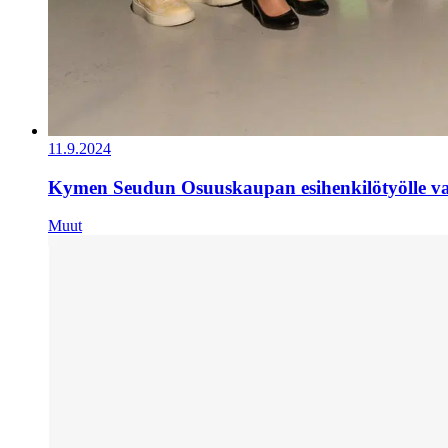
11.9.2024
Kymen Seudun Osuuskaupan esihenkilötyölle val
Muut