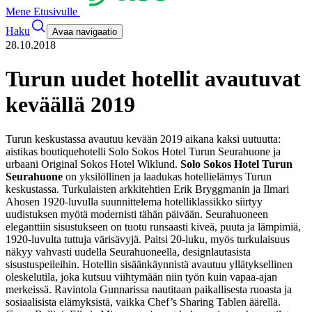
Mene Etusivulle
Haku
Avaa navigaatio
28.10.2018
Turun uudet hotellit avautuvat
keväällä 2019
Turun keskustassa avautuu kevään 2019 aikana kaksi uutuutta:
aistikas boutiquehotelli Solo Sokos Hotel Turun Seurahuone ja
urbaani Original Sokos Hotel Wiklund.
Solo Sokos Hotel Turun
Seurahuone
on yksilöllinen ja laadukas hotellielämys Turun
keskustassa. Turkulaisten arkkitehtien Erik Bryggmanin ja Ilmari
Ahosen 1920-luvulla suunnittelema hotelliklassikko siirtyy
uudistuksen myötä modernisti tähän päivään.
Seurahuoneen
eleganttiin sisustukseen on tuotu runsaasti kiveä, puuta ja lämpimiä,
1920-luvulta tuttuja värisävyjä. Paitsi 20-luku, myös turkulaisuus
näkyy vahvasti uudella Seurahuoneella, designlautasista
sisustuspeileihin.
Hotellin sisäänkäynnistä avautuu yllätyksellinen
oleskelutila, joka kutsuu viihtymään niin työn kuin vapaa-ajan
merkeissä. Ravintola Gunnarissa nautitaan paikallisesta ruoasta ja
sosiaalisista elämyksistä, vaikka Chef’s Sharing Tablen äärellä.