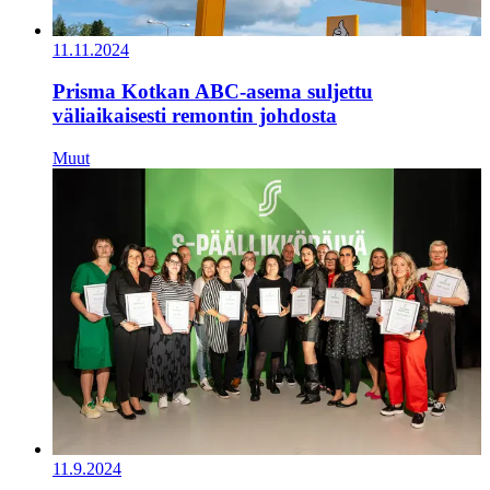
11.11.2024
Prisma Kotkan ABC-asema suljettu
väliaikaisesti remontin johdosta
Muut
11.9.2024