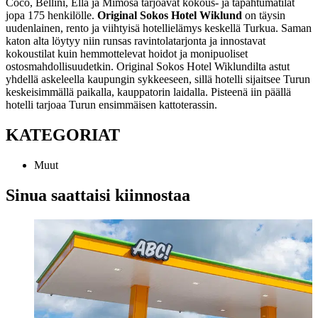
Coco, Bellini, Ella ja Mimosa tarjoavat kokous- ja tapahtumatilat
jopa 175 henkilölle.
Original Sokos Hotel Wiklund
on täysin
uudenlainen, rento ja viihtyisä hotellielämys keskellä Turkua. Saman
katon alta löytyy niin runsas ravintolatarjonta ja innostavat
kokoustilat kuin hemmottelevat hoidot ja monipuoliset
ostosmahdollisuudetkin. Original Sokos Hotel Wiklundilta astut
yhdellä askeleella kaupungin sykkeeseen, sillä hotelli sijaitsee Turun
keskeisimmällä paikalla, kauppatorin laidalla. Pisteenä iin päällä
hotelli tarjoaa Turun ensimmäisen kattoterassin.
KATEGORIAT
Muut
Sinua saattaisi kiinnostaa