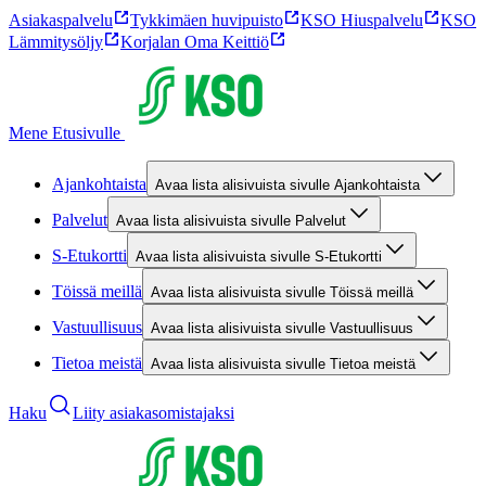
Asiakaspalvelu
Tykkimäen huvipuisto
KSO Hiuspalvelu
KSO
Lämmitysöljy
Korjalan Oma Keittiö
Mene Etusivulle
Ajankohtaista
Avaa lista alisivuista sivulle Ajankohtaista
Palvelut
Avaa lista alisivuista sivulle Palvelut
S-Etukortti
Avaa lista alisivuista sivulle S-Etukortti
Töissä meillä
Avaa lista alisivuista sivulle Töissä meillä
Vastuullisuus
Avaa lista alisivuista sivulle Vastuullisuus
Tietoa meistä
Avaa lista alisivuista sivulle Tietoa meistä
Haku
Liity asiakasomistajaksi