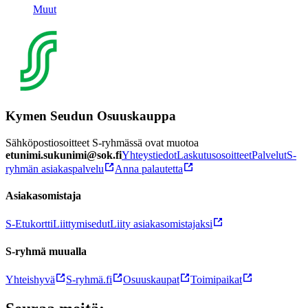
Muut
Kymen Seudun Osuuskauppa
Sähköpostiosoitteet S-ryhmässä ovat muotoa
etunimi.sukunimi@sok.fi
Yhteystiedot
Laskutusosoitteet
Palvelut
S-
ryhmän asiakaspalvelu
Anna palautetta
Asiakasomistaja
S-Etukortti
Liittymisedut
Liity asiakasomistajaksi
S-ryhmä muualla
Yhteishyvä
S-ryhmä.fi
Osuuskaupat
Toimipaikat