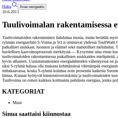
Haku
Avaa navigaatio
10.6.2013
Tuulivoimalan rakentamisessa ei
Tuulivoimaloiden rakentaminen ilahduttaa monia, mutta herättää myös 
ryhmän energiayhtiö S-Voima ja St1:n omistavat yhdessä TuuliWatti O
paikalliset asukkaat, luonnon ja eläimet sekä mahdolliset meluhaitat. Tu
huolellisen kaavoitusprosessin merkitystä.
— Kysymme aina ensin kunni
tuulivoimaloiden rakentamisessa paikallisten asukkaiden mielipiteitä,
hyvin alhainen. Uusiutumattomien energialähteiden vähentyessä on pa
siksi S-ryhmä haluaa olla mukana kehittämässä vihreämpää energiantu
mittakaavassa, koska S-ryhmä kuluttaa noin prosentin kaikesta Suom
hintaa. Kunnat hyötyvät kiinteistöverotuloista ja tuulivoimaloiden tuo
Tuulivoima on ennen kaikkea kotimaista puhdasta energiaa, jonka polt
KATEGORIAT
Muut
Sinua saattaisi kiinnostaa