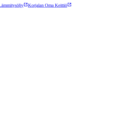
ämmitysöljy
Korjalan Oma Keittiö