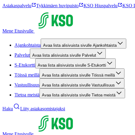
Asiakaspalvelu
Tykkimäen huvipuisto
KSO Hiuspalvelu
KSO L
Mene Etusivulle
Ajankohtaista
Avaa lista alisivuista sivulle Ajankohtaista
Palvelut
Avaa lista alisivuista sivulle Palvelut
S-Etukortti
Avaa lista alisivuista sivulle S-Etukortti
Töissä meillä
Avaa lista alisivuista sivulle Töissä meillä
Vastuullisuus
Avaa lista alisivuista sivulle Vastuullisuus
Tietoa meistä
Avaa lista alisivuista sivulle Tietoa meistä
Haku
Liity asiakasomistajaksi
Mene Etusivulle