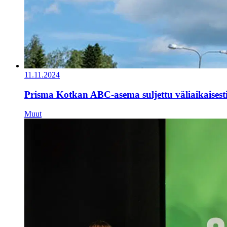
11.11.2024
Prisma Kotkan ABC-asema suljettu väliaikaisest
Muut