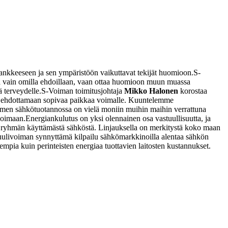
hankkeeseen ja sen ympäristöön vaikuttavat tekijät huomioon.
S-
ta vain omilla ehdoillaan, vaan ottaa huomioon muun muassa
ä terveydelle.
S-Voiman toimitusjohtaja
Mikko Halonen
korostaa
ä ehdottamaan sopivaa paikkaa voimalle. Kuuntelemme
en sähkötuotannossa on vielä moniin muihin maihin verrattuna
voimaan.
Energiankulutus on yksi olennainen osa vastuullisuutta, ja
t ryhmän käyttämästä sähköstä. Linjauksella on merkitystä koko maan
uulivoiman synnyttämä kilpailu sähkömarkkinoilla alentaa sähkön
empia kuin perinteisten energiaa tuottavien laitosten kustannukset.