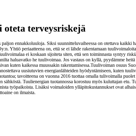
 oteta terveysriskejä
paljon ennakkoluuloja. Siksi suunnitteluvaiheessa on otettava kaikki 
y:n. Yhtiö periaatteena on, että se ei lähde rakentamaan tuulivoimaloi
ulivoimalaa ei koskaan sijoiteta siten, että sen toiminnasta syntyy riski
lta haluavatko he tuulivoimaa. Jos vastaus on kyllä, pyydämme heit
 aivan kuten kaikessa muussakin rakentamisessa.
Tuulivoiman osuus Suom
nostettava uusiutuvien energianlähteiden hyödyntämiseen, kuten tuuli
otantoa; tavoitteena on vuonna 2016 tuottaa omalla tulivoimalla puole
en sähköstä.
Tuulienergian tuotannossa korostuu myös kuluttajan etu. T
mista työpaikoista. Lisäksi voimaloiden ylläpitokustannukset ovat alhais
toaine on ilmaista.