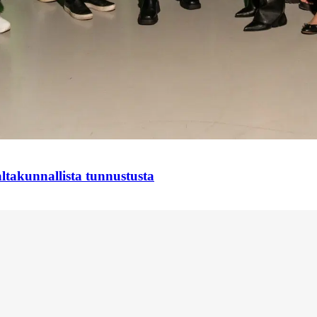
takunnallista tunnustusta