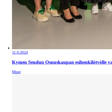
11.9.2024
Kymen Seudun Osuuskaupan esihenkilötyölle val
Muut