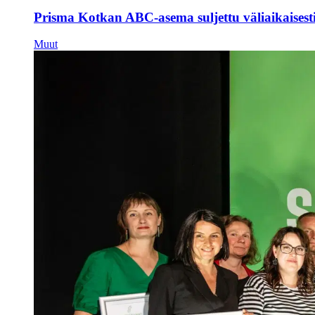
Prisma Kotkan ABC-asema suljettu väliaikaisest
Muut