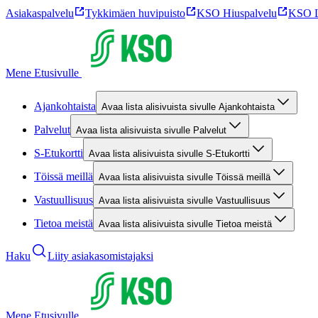
Asiakaspalvelu
Tykkimäen huvipuisto
KSO Hiuspalvelu
KSO L
Mene Etusivulle
Ajankohtaista
Avaa lista alisivuista sivulle Ajankohtaista
Palvelut
Avaa lista alisivuista sivulle Palvelut
S-Etukortti
Avaa lista alisivuista sivulle S-Etukortti
Töissä meillä
Avaa lista alisivuista sivulle Töissä meillä
Vastuullisuus
Avaa lista alisivuista sivulle Vastuullisuus
Tietoa meistä
Avaa lista alisivuista sivulle Tietoa meistä
Haku
Liity asiakasomistajaksi
Mene Etusivulle