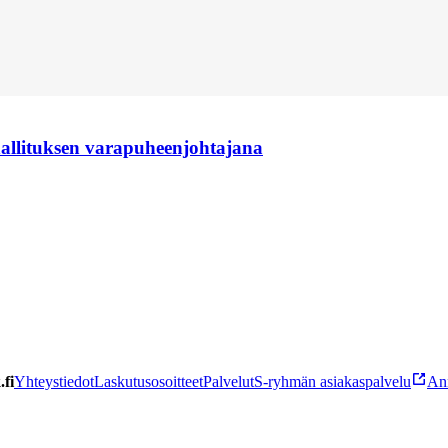
hallituksen varapuheenjohtajana
fi
Yhteystiedot
Laskutusosoitteet
Palvelut
S-ryhmän asiakaspalvelu
Ann