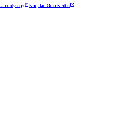
ämmitysöljy
Korjalan Oma Keittiö