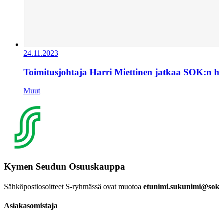
24.11.2023
Toimitusjohtaja Harri Miettinen jatkaa SOK:n 
Muut
Kymen Seudun Osuuskauppa
Sähköpostiosoitteet S-ryhmässä ovat muotoa
etunimi.sukunimi@sok.
Asiakasomistaja