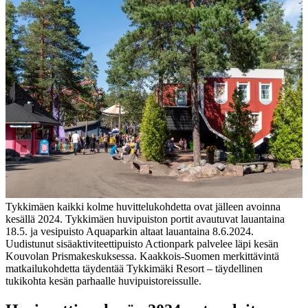
Tykkimäen kaikki kolme huvittelukohdetta ovat jälleen avoinna
kesällä 2024. Tykkimäen huvipuiston portit avautuvat lauantaina
18.5. ja vesipuisto Aquaparkin altaat lauantaina 8.6.2024.
Uudistunut sisäaktiviteettipuisto Actionpark palvelee läpi kesän
Kouvolan Prismakeskuksessa. Kaakkois-Suomen merkittävintä
matkailukohdetta täydentää Tykkimäki Resort – täydellinen
tukikohta kesän parhaalle huvipuistoreissulle.