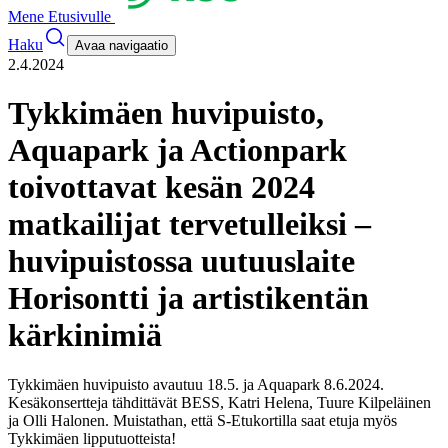
Mene Etusivulle
Haku
Avaa navigaatio
2.4.2024
Tykkimäen huvipuisto,
Aquapark ja Actionpark
toivottavat kesän 2024
matkailijat tervetulleiksi –
huvipuistossa uutuuslaite
Horisontti ja artistikentän
kärkinimiä
Tykkimäen huvipuisto avautuu 18.5. ja Aquapark 8.6.2024.
Kesäkonsertteja tähdittävät BESS, Katri Helena, Tuure Kilpeläinen
ja Olli Halonen. Muistathan, että S-Etukortilla saat etuja myös
Tykkimäen lipputuotteista!