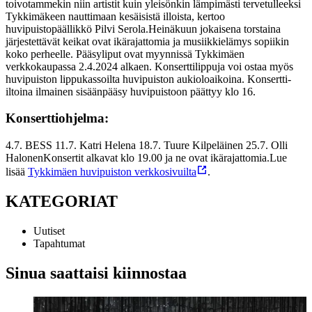
toivotammekin niin artistit kuin yleisönkin lämpimästi tervetulleeksi
Tykkimäkeen nauttimaan kesäisistä illoista, kertoo
huvipuistopäällikkö Pilvi Serola.
Heinäkuun jokaisena torstaina
järjestettävät keikat ovat ikärajattomia ja musiikkielämys sopiikin
koko perheelle. Pääsyliput ovat myynnissä Tykkimäen
verkkokaupassa 2.4.2024 alkaen. Konserttilippuja voi ostaa myös
huvipuiston lippukassoilta huvipuiston aukioloaikoina. Konsertti-
iltoina ilmainen sisäänpääsy huvipuistoon päättyy klo 16.
Konserttiohjelma:
4.7. BESS
11.7. Katri Helena
18.7. Tuure Kilpeläinen
25.7. Olli
Halonen
Konsertit alkavat klo 19.00 ja ne ovat ikärajattomia.
Lue
lisää
Tykkimäen huvipuiston verkkosivuilta
.
KATEGORIAT
Uutiset
Tapahtumat
Sinua saattaisi kiinnostaa