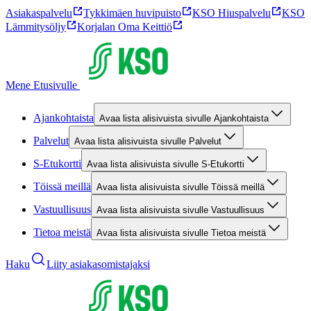
Asiakaspalvelu
Tykkimäen huvipuisto
KSO Hiuspalvelu
KSO
Lämmitysöljy
Korjalan Oma Keittiö
Mene Etusivulle
Ajankohtaista
Avaa lista alisivuista sivulle Ajankohtaista
Palvelut
Avaa lista alisivuista sivulle Palvelut
S-Etukortti
Avaa lista alisivuista sivulle S-Etukortti
Töissä meillä
Avaa lista alisivuista sivulle Töissä meillä
Vastuullisuus
Avaa lista alisivuista sivulle Vastuullisuus
Tietoa meistä
Avaa lista alisivuista sivulle Tietoa meistä
Haku
Liity asiakasomistajaksi