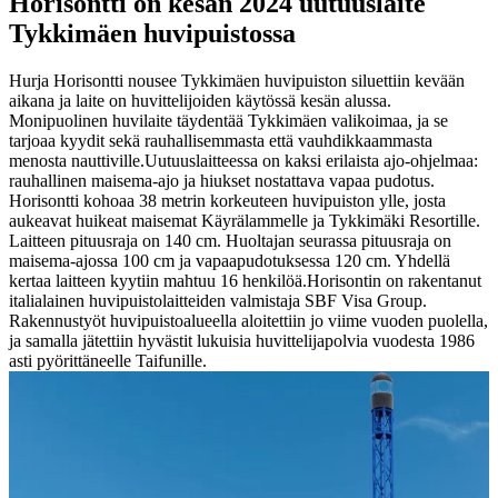
Horisontti on kesän 2024 uutuuslaite
Tykkimäen huvipuistossa
Hurja Horisontti nousee Tykkimäen huvipuiston siluettiin kevään
aikana ja laite on huvittelijoiden käytössä kesän alussa.
Monipuolinen huvilaite täydentää Tykkimäen valikoimaa, ja se
tarjoaa kyydit sekä rauhallisemmasta että vauhdikkaammasta
menosta nauttiville.
Uutuuslaitteessa on kaksi erilaista ajo-ohjelmaa:
rauhallinen maisema-ajo ja hiukset nostattava vapaa pudotus.
Horisontti kohoaa 38 metrin korkeuteen huvipuiston ylle, josta
aukeavat huikeat maisemat Käyrälammelle ja Tykkimäki Resortille.
Laitteen pituusraja on 140 cm. Huoltajan seurassa pituusraja on
maisema-ajossa 100 cm ja vapaapudotuksessa 120 cm. Yhdellä
kertaa laitteen kyytiin mahtuu 16 henkilöä.
Horisontin on rakentanut
italialainen huvipuistolaitteiden valmistaja SBF Visa Group.
Rakennustyöt huvipuistoalueella aloitettiin jo viime vuoden puolella,
ja samalla jätettiin hyvästit lukuisia huvittelijapolvia vuodesta 1986
asti pyörittäneelle Taifunille.