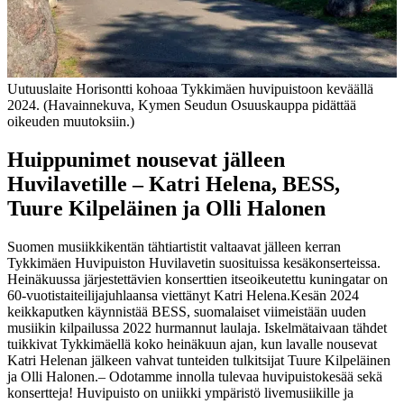
Uutuuslaite Horisontti kohoaa Tykkimäen huvipuistoon keväällä
2024. (Havainnekuva, Kymen Seudun Osuuskauppa pidättää
oikeuden muutoksiin.)
Huippunimet nousevat jälleen
Huvilavetille – Katri Helena, BESS,
Tuure Kilpeläinen ja Olli Halonen
Suomen musiikkikentän tähtiartistit valtaavat jälleen kerran
Tykkimäen Huvipuiston Huvilavetin suosituissa kesäkonserteissa.
Heinäkuussa järjestettävien konserttien itseoikeutettu kuningatar on
60-vuotistaiteilijajuhlaansa viettänyt Katri Helena.
Kesän 2024
keikkaputken käynnistää BESS, suomalaiset viimeistään uuden
musiikin kilpailussa 2022 hurmannut laulaja. Iskelmätaivaan tähdet
tuikkivat Tykkimäellä koko heinäkuun ajan, kun lavalle nousevat
Katri Helenan jälkeen vahvat tunteiden tulkitsijat Tuure Kilpeläinen
ja Olli Halonen.
– Odotamme innolla tulevaa huvipuistokesää sekä
konsertteja! Huvipuisto on uniikki ympäristö livemusiikille ja