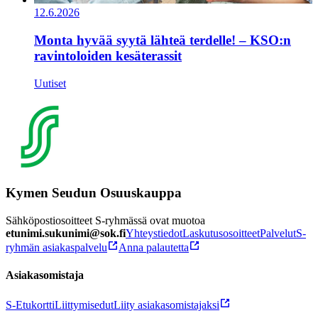
12.6.2026
Monta hyvää syytä lähteä terdelle! – KSO:n
ravintoloiden kesäterassit
Uutiset
Kymen Seudun Osuuskauppa
Sähköpostiosoitteet S-ryhmässä ovat muotoa
etunimi.sukunimi@sok.fi
Yhteystiedot
Laskutusosoitteet
Palvelut
S-
ryhmän asiakaspalvelu
Anna palautetta
Asiakasomistaja
S-Etukortti
Liittymisedut
Liity asiakasomistajaksi