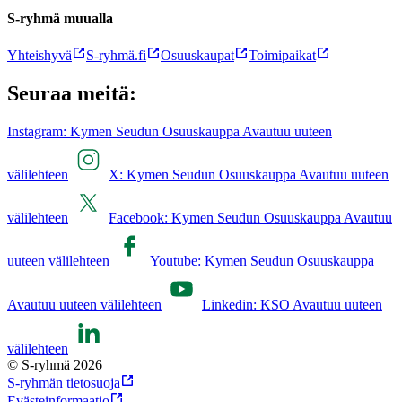
S-ryhmä muualla
Yhteishyvä
S-ryhmä.fi
Osuuskaupat
Toimipaikat
Seuraa meitä:
Instagram: Kymen Seudun Osuuskauppa Avautuu uuteen
välilehteen
X: Kymen Seudun Osuuskauppa Avautuu uuteen
välilehteen
Facebook: Kymen Seudun Osuuskauppa Avautuu
uuteen välilehteen
Youtube: Kymen Seudun Osuuskauppa
Avautuu uuteen välilehteen
Linkedin: KSO Avautuu uuteen
välilehteen
© S-ryhmä 2026
S-ryhmän tietosuoja
Evästeinformaatio