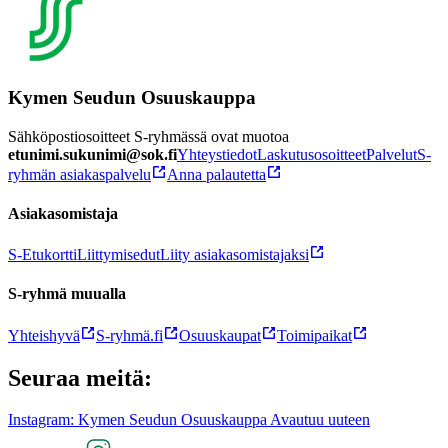
Kymen Seudun Osuuskauppa
Sähköpostiosoitteet S-ryhmässä ovat muotoa
etunimi.sukunimi@sok.fi
Yhteystiedot
Laskutusosoitteet
Palvelut
S-
ryhmän asiakaspalvelu
Anna palautetta
Asiakasomistaja
S-Etukortti
Liittymisedut
Liity asiakasomistajaksi
S-ryhmä muualla
Yhteishyvä
S-ryhmä.fi
Osuuskaupat
Toimipaikat
Seuraa meitä:
Instagram: Kymen Seudun Osuuskauppa Avautuu uuteen