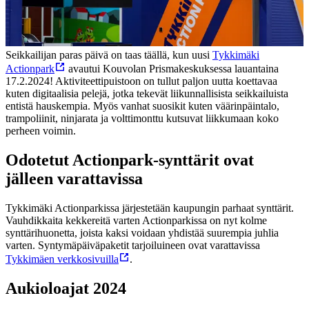
Seikkailijan paras päivä on taas täällä, kun uusi
Tykkimäki
Actionpark
avautui Kouvolan Prismakeskuksessa lauantaina
17.2.2024! Aktiviteettipuistoon on tullut paljon uutta koettavaa
kuten digitaalisia pelejä, jotka tekevät liikunnallisista seikkailuista
entistä hauskempia. Myös vanhat suosikit kuten väärinpäintalo,
trampoliinit, ninjarata ja volttimonttu kutsuvat liikkumaan koko
perheen voimin.
Odotetut Actionpark-synttärit ovat
jälleen varattavissa
Tykkimäki Actionparkissa järjestetään kaupungin parhaat synttärit.
Vauhdikkaita kekkereitä varten Actionparkissa on nyt kolme
synttärihuonetta, joista kaksi voidaan yhdistää suurempia juhlia
varten. Syntymäpäiväpaketit tarjoiluineen ovat varattavissa
Tykkimäen verkkosivuilla
.
Aukioloajat 2024