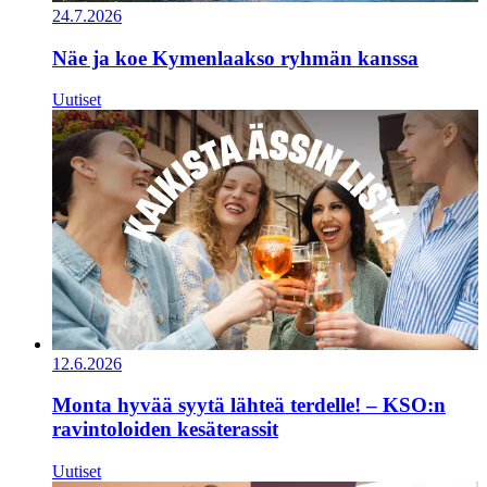
24.7.2026
Näe ja koe Kymenlaakso ryhmän kanssa
Uutiset
12.6.2026
Monta hyvää syytä lähteä terdelle! – KSO:n
ravintoloiden kesäterassit
Uutiset