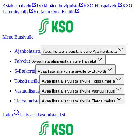
Asiakaspalvelu
Tykkimäen huvipuisto
KSO Hiuspalvelu
KSO
Lämmitysöljy
Korjalan Oma Keittiö
Mene Etusivulle
Ajankohtaista
Avaa lista alisivuista sivulle Ajankohtaista
Palvelut
Avaa lista alisivuista sivulle Palvelut
S-Etukortti
Avaa lista alisivuista sivulle S-Etukortti
Töissä meillä
Avaa lista alisivuista sivulle Töissä meillä
Vastuullisuus
Avaa lista alisivuista sivulle Vastuullisuus
Tietoa meistä
Avaa lista alisivuista sivulle Tietoa meistä
Haku
Liity asiakasomistajaksi