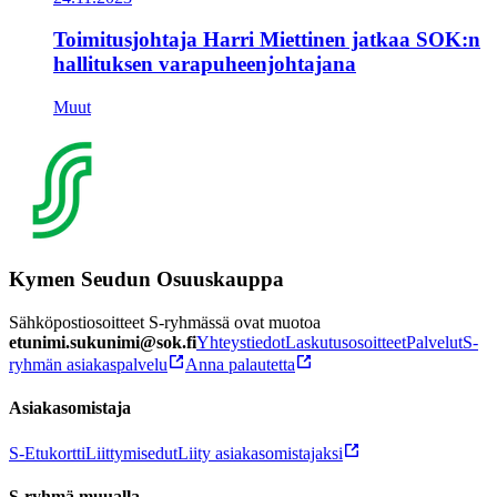
Toimitusjohtaja Harri Miettinen jatkaa SOK:n
hallituksen varapuheenjohtajana
Muut
Kymen Seudun Osuuskauppa
Sähköpostiosoitteet S-ryhmässä ovat muotoa
etunimi.sukunimi@sok.fi
Yhteystiedot
Laskutusosoitteet
Palvelut
S-
ryhmän asiakaspalvelu
Anna palautetta
Asiakasomistaja
S-Etukortti
Liittymisedut
Liity asiakasomistajaksi
S-ryhmä muualla