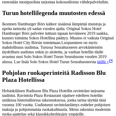
ennestään monipuolista tarjontaa kokoustiloista viihdepalveluihin.
Turun hotellilegenda muutosten edessä
Ikoninen Hamburger Börs kätkee sisäänsä lämpimiä muistoja ja
upeita tarinoita yli sadan vuoden ajalta. Original Sokos Hotel
Hamburger Börs palvelee tuttuun tapaan kevääseen 2019 saakka,
kunnes toiminta Sokos Hotellina päättyy. Muutos ei vaikuta Original
Sokos Hotel City Börsin toimintaan.
Luopuminen on myös
mahdollisuus uudistua. Turussa Seurahuoneen arvokiinteistön
täydellisen uudistus onkin jo aloitettu, ja vanhan hotellin tilalle
avautuu uusi Solo Sokos Hotel Turun Seurahuone vuoden 2019
alussa. Lue lisää Solo Sokos Hotel Turun Seurahuoneesta
täällä »
Pohjolan ruokaperinteitä Radisson Blu
Plaza Hotellissa
Helsinkiläisen Radisson Blu Plaza Hotellin ravintolan tarjoama
uudistui. Ravintola Plaza Restaurant sijaitsee edelleen hotellin
uniikissa historiallisessa rakennuksessa, jonka tarina täyttää tänä
vuonna 100 vuotta. Uudistunut ravintolaelämys esittelee pohjoisen
makuja ja pohjoismaista ruokakulttuuria. Menu rakentuu modernin
ruoka-ajattelun sekä klassikkoherkkujen ympärille.