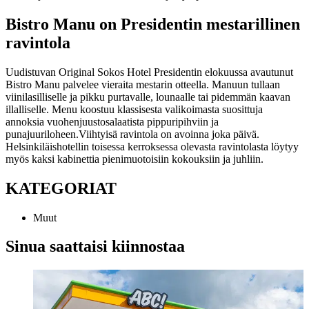
Bistro Manu on Presidentin mestarillinen
ravintola
Uudistuvan Original Sokos Hotel Presidentin elokuussa avautunut
Bistro Manu palvelee vieraita mestarin otteella. Manuun tullaan
viinilasilliselle ja pikku purtavalle, lounaalle tai pidemmän kaavan
illalliselle. Menu koostuu klassisesta valikoimasta suosittuja
annoksia vuohenjuustosalaatista pippuripihviin ja
punajuuriloheen.
Viihtyisä ravintola on avoinna joka päivä.
Helsinkiläishotellin toisessa kerroksessa olevasta ravintolasta löytyy
myös kaksi kabinettia pienimuotoisiin kokouksiin ja juhliin.
KATEGORIAT
Muut
Sinua saattaisi kiinnostaa