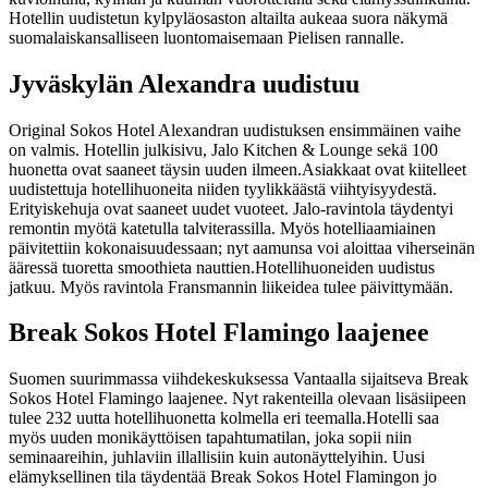
Hotellin uudistetun kylpyläosaston altailta aukeaa suora näkymä
suomalaiskansalliseen luontomaisemaan Pielisen rannalle.
Jyväskylän Alexandra uudistuu
Original Sokos Hotel Alexandran uudistuksen ensimmäinen vaihe
on valmis. Hotellin julkisivu, Jalo Kitchen & Lounge sekä 100
huonetta ovat saaneet täysin uuden ilmeen.
Asiakkaat ovat kiitelleet
uudistettuja hotellihuoneita niiden tyylikkäästä viihtyisyydestä.
Erityiskehuja ovat saaneet uudet vuoteet. Jalo-ravintola täydentyi
remontin myötä katetulla talviterassilla. Myös hotelliaamiainen
päivitettiin kokonaisuudessaan; nyt aamunsa voi aloittaa viherseinän
ääressä tuoretta smoothieta nauttien.
Hotellihuoneiden uudistus
jatkuu. Myös ravintola Fransmannin liikeidea tulee päivittymään.
Break Sokos Hotel Flamingo laajenee
Suomen suurimmassa viihdekeskuksessa Vantaalla sijaitseva Break
Sokos Hotel Flamingo laajenee. Nyt rakenteilla olevaan lisäsiipeen
tulee 232 uutta hotellihuonetta kolmella eri teemalla.
Hotelli saa
myös uuden monikäyttöisen tapahtumatilan, joka sopii niin
seminaareihin, juhlaviin illallisiin kuin autonäyttelyihin. Uusi
elämyksellinen tila täydentää Break Sokos Hotel Flamingon jo