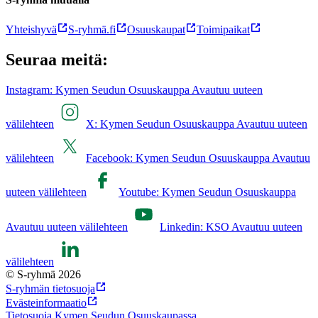
Yhteishyvä
S-ryhmä.fi
Osuuskaupat
Toimipaikat
Seuraa meitä:
Instagram: Kymen Seudun Osuuskauppa Avautuu uuteen
välilehteen
X: Kymen Seudun Osuuskauppa Avautuu uuteen
välilehteen
Facebook: Kymen Seudun Osuuskauppa Avautuu
uuteen välilehteen
Youtube: Kymen Seudun Osuuskauppa
Avautuu uuteen välilehteen
Linkedin: KSO Avautuu uuteen
välilehteen
© S-ryhmä 2026
S-ryhmän tietosuoja
Evästeinformaatio
Tietosuoja Kymen Seudun Osuuskaupassa