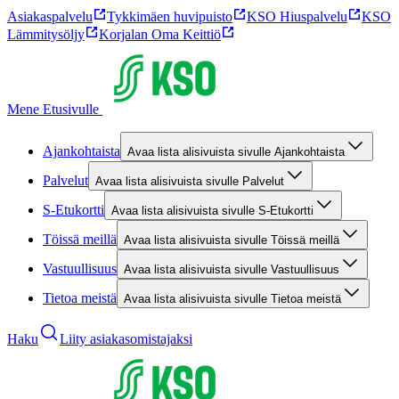
Asiakaspalvelu
Tykkimäen huvipuisto
KSO Hiuspalvelu
KSO
Lämmitysöljy
Korjalan Oma Keittiö
Mene Etusivulle
Ajankohtaista
Avaa lista alisivuista sivulle Ajankohtaista
Palvelut
Avaa lista alisivuista sivulle Palvelut
S-Etukortti
Avaa lista alisivuista sivulle S-Etukortti
Töissä meillä
Avaa lista alisivuista sivulle Töissä meillä
Vastuullisuus
Avaa lista alisivuista sivulle Vastuullisuus
Tietoa meistä
Avaa lista alisivuista sivulle Tietoa meistä
Haku
Liity asiakasomistajaksi