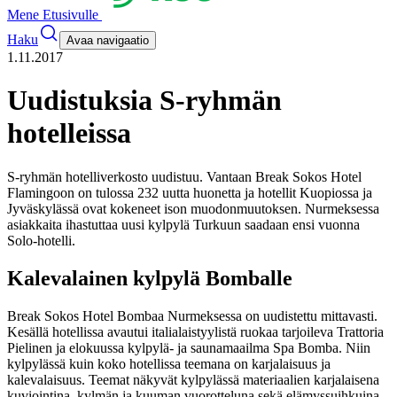
Mene Etusivulle
Haku
Avaa navigaatio
1.11.2017
Uudistuksia S-ryhmän
hotelleissa
S-ryhmän hotelliverkosto uudistuu. Vantaan Break Sokos Hotel
Flamingoon on tulossa 232 uutta huonetta ja hotellit Kuopiossa ja
Jyväskylässä ovat kokeneet ison muodonmuutoksen. Nurmeksessa
asiakkaita ihastuttaa uusi kylpylä Turkuun saadaan ensi vuonna
Solo-hotelli.
Kalevalainen kylpylä Bomballe
Break Sokos Hotel Bombaa Nurmeksessa on uudistettu mittavasti.
Kesällä hotellissa avautui italialaistyylistä ruokaa tarjoileva Trattoria
Pielinen ja elokuussa kylpylä- ja saunamaailma Spa Bomba. Niin
kylpylässä kuin koko hotellissa teemana on karjalaisuus ja
kalevalaisuus. Teemat näkyvät kylpylässä materiaalien karjalaisena
kuviointina, kylmän ja kuuman vuorotteluna sekä elämyssuihkuina.