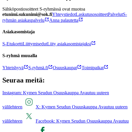
Sähköpostiosoitteet S-ryhmässä ovat muotoa
etunimi.sukunimi@sok.fi
Yhteystiedot
Laskutusosoitteet
Palvelut
S-
ryhmän asiakaspalvelu
Anna palautetta
Asiakasomistaja
S-Etukortti
Liittymisedut
Liity asiakasomistajaksi
S-ryhmä muualla
Yhteishyvä
S-ryhmä.fi
Osuuskaupat
Toimipaikat
Seuraa meitä:
Instagram: Kymen Seudun Osuuskauppa Avautuu uuteen
välilehteen
X: Kymen Seudun Osuuskauppa Avautuu uuteen
välilehteen
Facebook: Kymen Seudun Osuuskauppa Avautuu