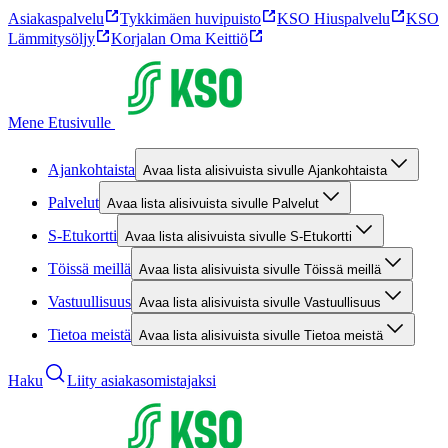
Asiakaspalvelu
Tykkimäen huvipuisto
KSO Hiuspalvelu
KSO
Lämmitysöljy
Korjalan Oma Keittiö
Mene Etusivulle
Ajankohtaista
Avaa lista alisivuista sivulle Ajankohtaista
Palvelut
Avaa lista alisivuista sivulle Palvelut
S-Etukortti
Avaa lista alisivuista sivulle S-Etukortti
Töissä meillä
Avaa lista alisivuista sivulle Töissä meillä
Vastuullisuus
Avaa lista alisivuista sivulle Vastuullisuus
Tietoa meistä
Avaa lista alisivuista sivulle Tietoa meistä
Haku
Liity asiakasomistajaksi