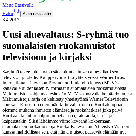
Mene Etusivulle
Haku
Avaa navigaatio
3.4.2017
Uusi aluevaltaus: S-ryhmä tuo
suomalaisten ruokamuistot
televisioon ja kirjaksi
S-ryhmä tekee tulevana kesänä ainutlaatuisen aluevaltauksen
television puolelle. Kaupparyhmä tuo yhteistyössä Warner Bros.
International Television Production Finlandin kanssa MTV3-
kanavalle uudenlaisen tv-formaatin suomalaisten ruokamuistoista.
Makumuistoja-ohjelmaa esitetään MTV3-kanavalla heinä-elokuussa.
Makumuistoja-sarja on kehitetty yhteistyössä Warner Televisionin
kanssa.
– Ruoka on enemmän kuin vain ruokaa. Ruokakauppana
olemme mukana ihmisten elämässä ja ruokahetkissä joka päivä.
Ruokaan latautuu paljon tunnetta: iloa, rakkautta, surua ja
kaipaustakin. Siksi lähdimme viime keväänä kokoamaan
suomalaisten ruokamuistoja Ruoka-Kalevalaan. Yhteistyö Warnerin
kanssa mahdollistaa sen, että nämä muistot pääsevät elämään nyt