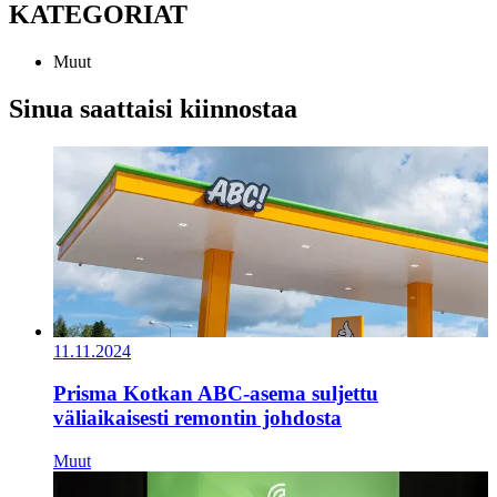
KATEGORIAT
Muut
Sinua saattaisi kiinnostaa
11.11.2024
Prisma Kotkan ABC-asema suljettu
väliaikaisesti remontin johdosta
Muut