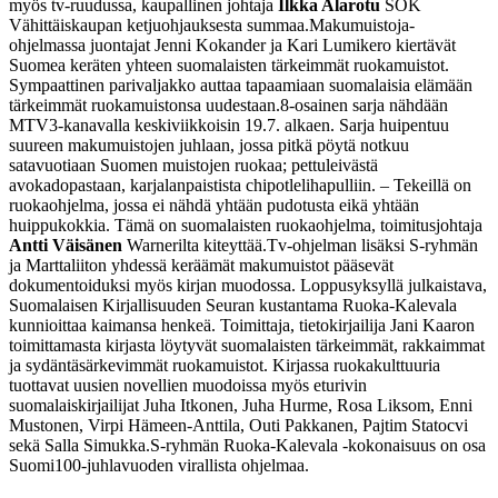
myös tv-ruudussa, kaupallinen johtaja
Ilkka Alarotu
SOK
Vähittäiskaupan ketjuohjauksesta summaa.
Makumuistoja-
ohjelmassa juontajat Jenni Kokander ja Kari Lumikero kiertävät
Suomea keräten yhteen suomalaisten tärkeimmät ruokamuistot.
Sympaattinen parivaljakko auttaa tapaamiaan suomalaisia elämään
tärkeimmät ruokamuistonsa uudestaan.
8-osainen sarja nähdään
MTV3-kanavalla keskiviikkoisin 19.7. alkaen.
Sarja huipentuu
suureen makumuistojen juhlaan, jossa pitkä pöytä notkuu
satavuotiaan Suomen muistojen ruokaa; pettuleivästä
avokadopastaan, karjalanpaistista chipotlelihapulliin.
– Tekeillä on
ruokaohjelma, jossa ei nähdä yhtään pudotusta eikä yhtään
huippukokkia. Tämä on suomalaisten ruokaohjelma, toimitusjohtaja
Antti Väisänen
Warnerilta kiteyttää.
Tv-ohjelman lisäksi S-ryhmän
ja Marttaliiton yhdessä keräämät makumuistot pääsevät
dokumentoiduksi myös kirjan muodossa. Loppusyksyllä julkaistava,
Suomalaisen Kirjallisuuden Seuran kustantama Ruoka-Kalevala
kunnioittaa kaimansa henkeä. Toimittaja, tietokirjailija Jani Kaaron
toimittamasta kirjasta löytyvät suomalaisten tärkeimmät, rakkaimmat
ja sydäntäsärkevimmät ruokamuistot. Kirjassa ruokakulttuuria
tuottavat uusien novellien muodoissa myös eturivin
suomalaiskirjailijat Juha Itkonen, Juha Hurme, Rosa Liksom, Enni
Mustonen, Virpi Hämeen-Anttila, Outi Pakkanen, Pajtim Statocvi
sekä Salla Simukka.
S-ryhmän Ruoka-Kalevala -kokonaisuus on osa
Suomi100-juhlavuoden virallista ohjelmaa.