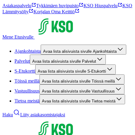
Asiakaspalvelu
Tykkimäen huvipuisto
KSO Hiuspalvelu
KSO
Lämmitysöljy
Korjalan Oma Keittiö
Mene Etusivulle
Ajankohtaista
Avaa lista alisivuista sivulle Ajankohtaista
Palvelut
Avaa lista alisivuista sivulle Palvelut
S-Etukortti
Avaa lista alisivuista sivulle S-Etukortti
Töissä meillä
Avaa lista alisivuista sivulle Töissä meillä
Vastuullisuus
Avaa lista alisivuista sivulle Vastuullisuus
Tietoa meistä
Avaa lista alisivuista sivulle Tietoa meistä
Haku
Liity asiakasomistajaksi