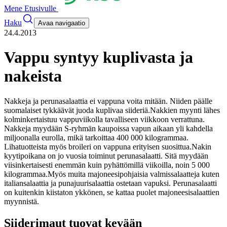
Mene Etusivulle
Haku
Avaa navigaatio
24.4.2013
Vappu syntyy kuplivasta ja
nakeista
Nakkeja ja perunasalaattia ei vappuna voita mitään. Niiden päälle
suomalaiset tykkäävät juoda kuplivaa siideriä.
Nakkien myynti lähes
kolminkertaistuu vappuviikolla tavalliseen viikkoon verrattuna.
Nakkeja myydään S-ryhmän kaupoissa vapun aikaan yli kahdella
miljoonalla eurolla, mikä tarkoittaa 400 000 kilogrammaa.
Lihatuotteista myös broileri on vappuna erityisen suosittua.
Nakin
kyytipoikana on jo vuosia toiminut perunasalaatti. Sitä myydään
viisinkertaisesti enemmän kuin pyhättömillä viikoilla, noin 5 000
kilogrammaa.
Myös muita majoneesipohjaisia valmissalaatteja kuten
italiansalaattia ja punajuurisalaattia ostetaan vapuksi. Perunasalaatti
on kuitenkin kiistaton ykkönen, se kattaa puolet majoneesisalaattien
myynnistä.
Siiderimaut tuovat kevään