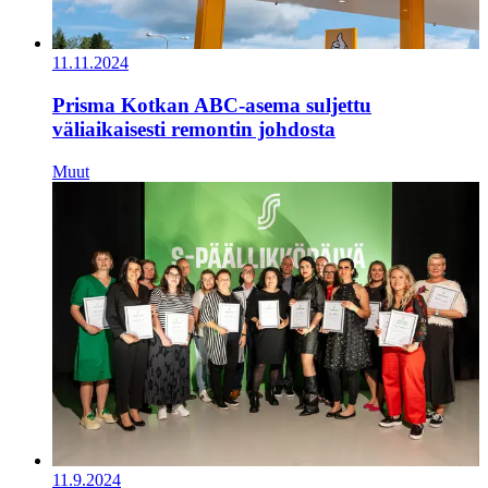
11.11.2024
Prisma Kotkan ABC-asema suljettu
väliaikaisesti remontin johdosta
Muut
11.9.2024