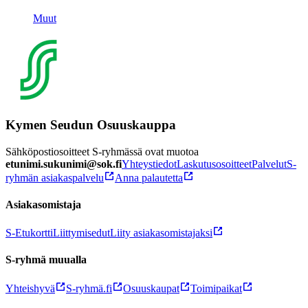
Muut
Kymen Seudun Osuuskauppa
Sähköpostiosoitteet S-ryhmässä ovat muotoa
etunimi.sukunimi@sok.fi
Yhteystiedot
Laskutusosoitteet
Palvelut
S-
ryhmän asiakaspalvelu
Anna palautetta
Asiakasomistaja
S-Etukortti
Liittymisedut
Liity asiakasomistajaksi
S-ryhmä muualla
Yhteishyvä
S-ryhmä.fi
Osuuskaupat
Toimipaikat