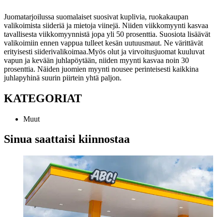
Juomatarjoilussa suomalaiset suosivat kuplivia, ruokakaupan
valikoimista siideriä ja mietoja viinejä. Niiden viikkomyynti kasvaa
tavallisesta viikkomyynnistä jopa yli 50 prosenttia. Suosiota lisäävät
valikoimiin ennen vappua tulleet kesän uutuusmaut. Ne värittävät
erityisesti siiderivalikoimaa.
Myös olut ja virvoitusjuomat kuuluvat
vapun ja kevään juhlapöytään, niiden myynti kasvaa noin 30
prosenttia. Näiden juomien myynti nousee perinteisesti kaikkina
juhlapyhinä suurin piirtein yhtä paljon.
KATEGORIAT
Muut
Sinua saattaisi kiinnostaa