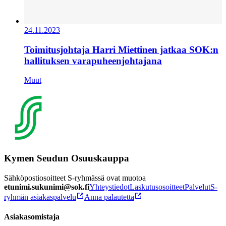
24.11.2023
Toimitusjohtaja Harri Miettinen jatkaa SOK:n
hallituksen varapuheenjohtajana
Muut
Kymen Seudun Osuuskauppa
Sähköpostiosoitteet S-ryhmässä ovat muotoa
etunimi.sukunimi@sok.fi
Yhteystiedot
Laskutusosoitteet
Palvelut
S-
ryhmän asiakaspalvelu
Anna palautetta
Asiakasomistaja