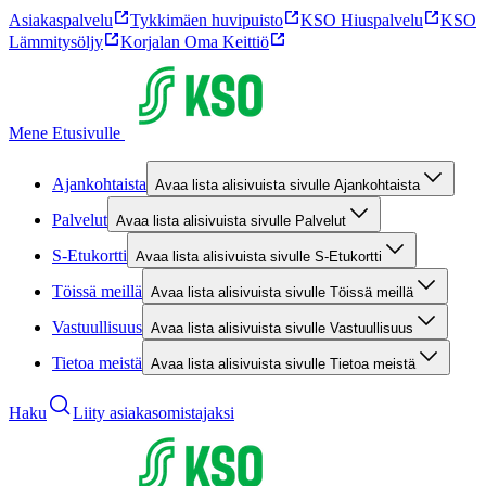
Asiakaspalvelu
Tykkimäen huvipuisto
KSO Hiuspalvelu
KSO
Lämmitysöljy
Korjalan Oma Keittiö
Mene Etusivulle
Ajankohtaista
Avaa lista alisivuista sivulle Ajankohtaista
Palvelut
Avaa lista alisivuista sivulle Palvelut
S-Etukortti
Avaa lista alisivuista sivulle S-Etukortti
Töissä meillä
Avaa lista alisivuista sivulle Töissä meillä
Vastuullisuus
Avaa lista alisivuista sivulle Vastuullisuus
Tietoa meistä
Avaa lista alisivuista sivulle Tietoa meistä
Haku
Liity asiakasomistajaksi