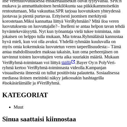
Itse verenluovutuksessa ensikertalaisetkin olivat tyytyväisiä. SPR:n
mukava ja ammattitaitoinen henkilökunta saa piikkikammoisetkin
rentoutumaan, Mia vakuuttaa.
SPR tarjoaa luovutuksen yhteydessä
juotavaa ja pientä purtavaa. Erityisesti juomisen merkitystä
korostetaan.
Miksi kannattaa liittyä VeriRyhmään? Mitä iloa veren
luovutuksesta on luovuttajalle?
– Itselleni se antaa helpon tavan tehdä
hyväntekeväisyyttä. Nyt kun työnantaja vielä tukee toimintaa, niin
jokaisen on helppo tulla mukaan, Mia toteaa.
Ryhmäläisiä kannustaa
hyvä mieli, kun voi olla avuksi. Yhdellä ryhmään kuuluvalla on
myös omia kokemuksia luovutetun veren tarpeellisuudesta:
– Tämä
antaa mahdollisuuden maksaa takaisin, kun oma perheenjäsen on
tarvinnut toisten luovuttajien verta aika suuriakin määriä.
Mukaan
VeriRyhmä-toimintaan voi liittyä
täällä
.
Bayer Oy:n PolyVeri-
ryhmä kertoo VeriRyhmä-toiminnasta videolla.
Kampanjan
visuaalisesta ilmeestä on tullut positiivista palautetta. Sosiaalisessa
mediassa iloinen meininki näkyy jatkossakin hashtageilla
#isokäsielämälle ja #VeriRyhmä.
KATEGORIAT
Muut
Sinua saattaisi kiinnostaa