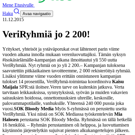
Mene Etusivulle
Haku
Avaa navigaatio
11.12.2015
VeriRyhmiä jo 2 200!
Yritykset, yhteisöt ja ystäväporukat ovat lähteneet parin viime
vuoden aikana innolla mukaan verenluovuttajiksi. Tämän syksyn
#isokäsielämälle-kampanjan aikana ilmoittautui yli 550 uutta
VeriRyhmää. Nyt ryhmiä on jo yli 2 200.
– Kampanjan tuloksena
saavutettiin pitkäaikainen tavoitteemme, 2 000 rekisteröityä ryhmää.
Lisäksi ylitimme viime vuoden erittäin onnistuneen kampanjan
tulokset 14 prosentilla, VeriRyhmä-toimintaa koordinoiva
Kaisu
Maijala
SPR:stä iloitsee.
Veren tarve on kuitenkin jatkuva. Verta
tarvitaan leikkauksissa, synnytyksissä, syövän ja muiden vakavien
sairauksien hoidossa, onnettomuuksien uhreille, keskosille,
palovammapotilaille, vanhuksille. Yhteensä 240 000 pussia joka
vuosi.
SOK Bloody Media
Myös S-ryhmässä on perustettu useita
VeriRyhmiä. Yksi niistä on SOK Mediassa työskentelevän
Mia
Halosen
perustama SOK Bloody Media. Ryhmässä on tällä hetkellä
16 henkilöä.
– Ryhmän perustaminen oli helppoa, ja luovuttamisen
käytännön järjestelytkin sujuivat pienten alkukangertelujen jälkeen.