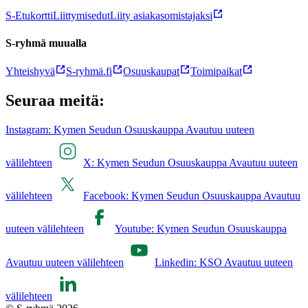
S-Etukortti
Liittymisedut
Liity asiakasomistajaksi
S-ryhmä muualla
Yhteishyvä
S-ryhmä.fi
Osuuskaupat
Toimipaikat
Seuraa meitä:
Instagram: Kymen Seudun Osuuskauppa Avautuu uuteen
välilehteen
X: Kymen Seudun Osuuskauppa Avautuu uuteen
välilehteen
Facebook: Kymen Seudun Osuuskauppa Avautuu
uuteen välilehteen
Youtube: Kymen Seudun Osuuskauppa
Avautuu uuteen välilehteen
Linkedin: KSO Avautuu uuteen
välilehteen