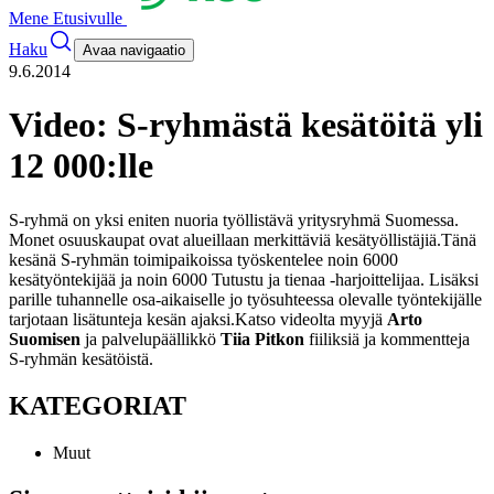
Mene Etusivulle
Haku
Avaa navigaatio
9.6.2014
Video: S-ryhmästä kesätöitä yli
12 000:lle
S-ryhmä on yksi eniten nuoria työllistävä yritysryhmä Suomessa.
Monet osuuskaupat ovat alueillaan merkittäviä kesätyöllistäjiä.
Tänä
kesänä S-ryhmän toimipaikoissa työskentelee noin 6000
kesätyöntekijää ja noin 6000 Tutustu ja tienaa -harjoittelijaa. Lisäksi
parille tuhannelle osa-aikaiselle jo työsuhteessa olevalle työntekijälle
tarjotaan lisätunteja kesän ajaksi.
Katso videolta myyjä
Arto
Suomisen
ja palvelupäällikkö
Tiia Pitkon
fiiliksiä ja kommentteja
S-ryhmän kesätöistä.
KATEGORIAT
Muut