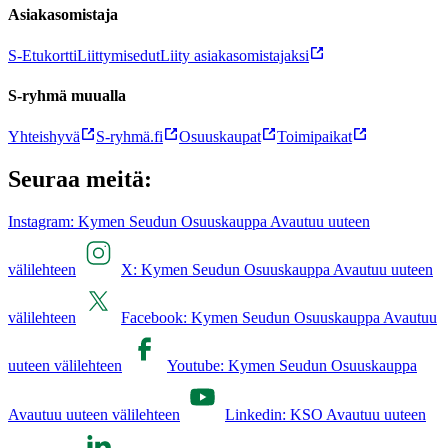
Asiakasomistaja
S-Etukortti
Liittymisedut
Liity asiakasomistajaksi
S-ryhmä muualla
Yhteishyvä
S-ryhmä.fi
Osuuskaupat
Toimipaikat
Seuraa meitä:
Instagram: Kymen Seudun Osuuskauppa Avautuu uuteen
välilehteen
X: Kymen Seudun Osuuskauppa Avautuu uuteen
välilehteen
Facebook: Kymen Seudun Osuuskauppa Avautuu
uuteen välilehteen
Youtube: Kymen Seudun Osuuskauppa
Avautuu uuteen välilehteen
Linkedin: KSO Avautuu uuteen