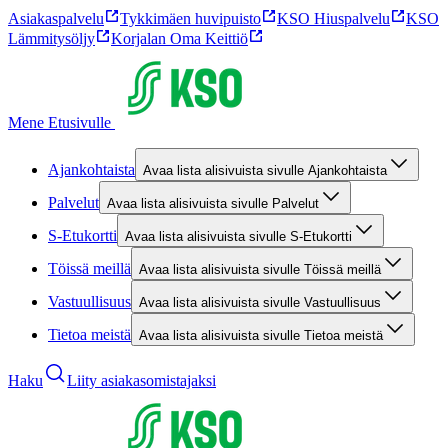
Asiakaspalvelu
Tykkimäen huvipuisto
KSO Hiuspalvelu
KSO
Lämmitysöljy
Korjalan Oma Keittiö
Mene Etusivulle
Ajankohtaista
Avaa lista alisivuista sivulle Ajankohtaista
Palvelut
Avaa lista alisivuista sivulle Palvelut
S-Etukortti
Avaa lista alisivuista sivulle S-Etukortti
Töissä meillä
Avaa lista alisivuista sivulle Töissä meillä
Vastuullisuus
Avaa lista alisivuista sivulle Vastuullisuus
Tietoa meistä
Avaa lista alisivuista sivulle Tietoa meistä
Haku
Liity asiakasomistajaksi