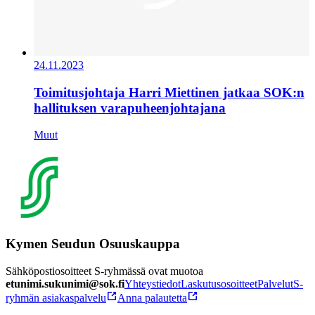
24.11.2023
Toimitusjohtaja Harri Miettinen jatkaa SOK:n
hallituksen varapuheenjohtajana
Muut
Kymen Seudun Osuuskauppa
Sähköpostiosoitteet S-ryhmässä ovat muotoa
etunimi.sukunimi@sok.fi
Yhteystiedot
Laskutusosoitteet
Palvelut
S-
ryhmän asiakaspalvelu
Anna palautetta