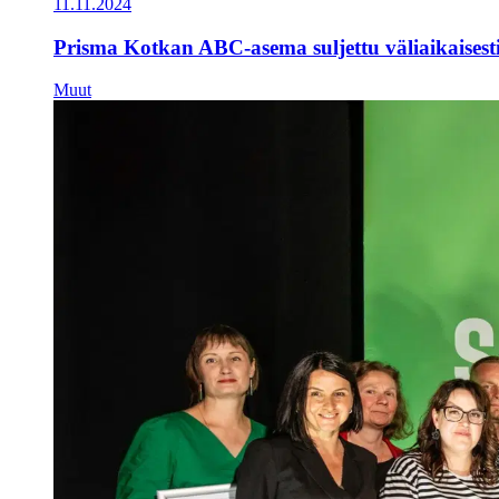
11.11.2024
Prisma Kotkan ABC-asema suljettu väliaikaisest
Muut