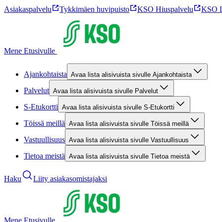
Asiakaspalvelu
Tykkimäen huvipuisto
KSO Hiuspalvelu
KSO L
Mene Etusivulle
Ajankohtaista
Avaa lista alisivuista sivulle Ajankohtaista
Palvelut
Avaa lista alisivuista sivulle Palvelut
S-Etukortti
Avaa lista alisivuista sivulle S-Etukortti
Töissä meillä
Avaa lista alisivuista sivulle Töissä meillä
Vastuullisuus
Avaa lista alisivuista sivulle Vastuullisuus
Tietoa meistä
Avaa lista alisivuista sivulle Tietoa meistä
Haku
Liity asiakasomistajaksi
Mene Etusivulle