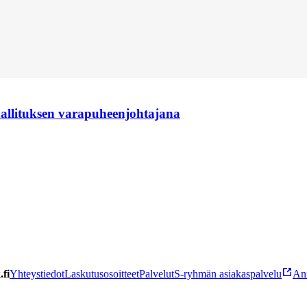
hallituksen varapuheenjohtajana
fi
Yhteystiedot
Laskutusosoitteet
Palvelut
S-ryhmän asiakaspalvelu
Ann