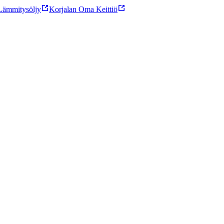
ämmitysöljy
Korjalan Oma Keittiö