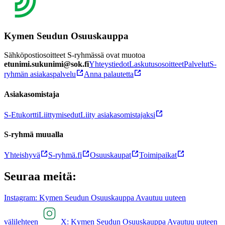
Kymen Seudun Osuuskauppa
Sähköpostiosoitteet S-ryhmässä ovat muotoa
etunimi.sukunimi@sok.fi
Yhteystiedot
Laskutusosoitteet
Palvelut
S-
ryhmän asiakaspalvelu
Anna palautetta
Asiakasomistaja
S-Etukortti
Liittymisedut
Liity asiakasomistajaksi
S-ryhmä muualla
Yhteishyvä
S-ryhmä.fi
Osuuskaupat
Toimipaikat
Seuraa meitä:
Instagram: Kymen Seudun Osuuskauppa Avautuu uuteen
välilehteen
X: Kymen Seudun Osuuskauppa Avautuu uuteen