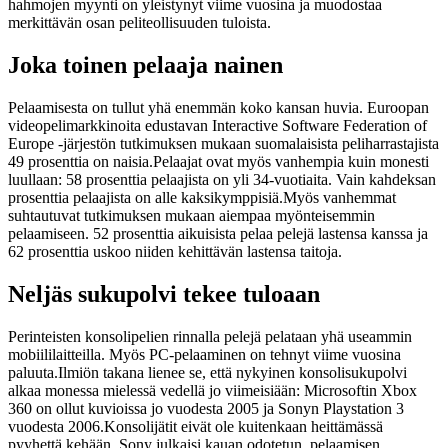
hahmojen myynti on yleistynyt viime vuosina ja muodostaa
merkittävän osan peliteollisuuden tuloista.
Joka toinen pelaaja nainen
Pelaamisesta on tullut yhä enemmän koko kansan huvia. Euroopan
videopelimarkkinoita edustavan Interactive Software Federation of
Europe -järjestön tutkimuksen mukaan suomalaisista peliharrastajista
49 prosenttia on naisia.
Pelaajat ovat myös vanhempia kuin monesti
luullaan: 58 prosenttia pelaajista on yli 34-vuotiaita. Vain kahdeksan
prosenttia pelaajista on alle kaksikymppisiä.
Myös vanhemmat
suhtautuvat tutkimuksen mukaan aiempaa myönteisemmin
pelaamiseen. 52 prosenttia aikuisista pelaa pelejä lastensa kanssa ja
62 prosenttia uskoo niiden kehittävän lastensa taitoja.
Neljäs sukupolvi tekee tuloaan
Perinteisten konsolipelien rinnalla pelejä pelataan yhä useammin
mobiililaitteilla. Myös PC-pelaaminen on tehnyt viime vuosina
paluuta.
Ilmiön takana lienee se, että nykyinen konsolisukupolvi
alkaa monessa mielessä vedellä jo viimeisiään: Microsoftin Xbox
360 on ollut kuvioissa jo vuodesta 2005 ja Sonyn Playstation 3
vuodesta 2006.
Konsolijätit eivät ole kuitenkaan heittämässä
pyyhettä kehään. Sony julkaisi kauan odotetun, pelaamisen