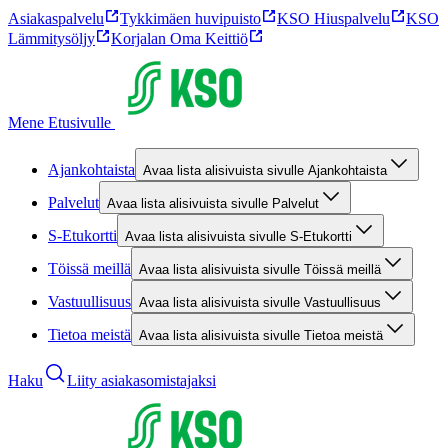
Asiakaspalvelu
Tykkimäen huvipuisto
KSO Hiuspalvelu
KSO
Lämmitysöljy
Korjalan Oma Keittiö
Mene Etusivulle
Ajankohtaista
Avaa lista alisivuista sivulle Ajankohtaista
Palvelut
Avaa lista alisivuista sivulle Palvelut
S-Etukortti
Avaa lista alisivuista sivulle S-Etukortti
Töissä meillä
Avaa lista alisivuista sivulle Töissä meillä
Vastuullisuus
Avaa lista alisivuista sivulle Vastuullisuus
Tietoa meistä
Avaa lista alisivuista sivulle Tietoa meistä
Haku
Liity asiakasomistajaksi