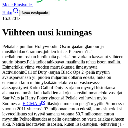
Mene Etusivulle
Haku
Avaa navigaatio
16.3.2013
Viihteen uusi kuningas
Pelialalta puuttuu Hollywoodin Oscar-gaalan glamour ja
musiikkialan Grammy-juhlien loiste. Pienemmästä
mediahuomiostaan huolimatta peleistä on varkain kasvanut viihteen
suurin bisnes.
Pelistudiot tahkoavat maailmalla rahaa isoon malliin.
Esimerkiksi viime vuoden marraskuussa ilmestynyttä
ActivisioninCall of Duty -sarjan Black Ops 2 -peliä myytiin
avauspäivänään yli puolen miljardin dollarin edestä, mikä on
enemmän kuin mihin yksikään elokuva on vastaavassa
ajassapystynyt.
Koko Call of Duty -sarja on myynyt historiansa
aikana enemmän kuin kaikkien aikojen suosituimmat elokuvasarjat
Star Wars ja Harry Potter yhteensä.
Peliala voi hyvin myös
Suomessa.
FIGMA:n
tilastojen mukaan pelejä myytiin Suomessa
vuonna 2011 yhteensä 97 miljoonan euron edestä, kun esimerkiksi
levyteollisuus sai tyytyä samana vuonna 50,7 miljoonan euron
myyntiin.
Peliteollisuudessa pelin ostaminen on vasta asiakassuhteen
alku. Netistä ladattavien lisäosien, kuten lisäkarttojen, -tehtävien ja -