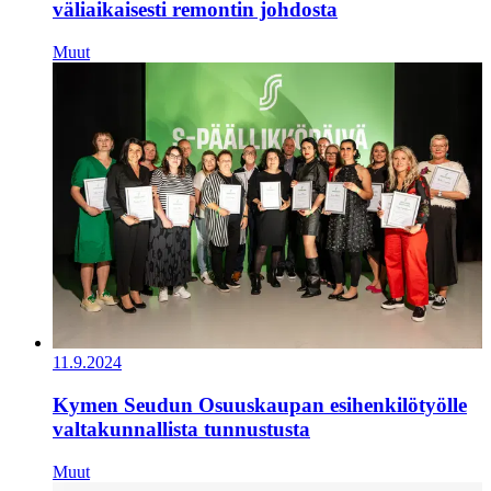
väliaikaisesti remontin johdosta
Muut
11.9.2024
Kymen Seudun Osuuskaupan esihenkilötyölle
valtakunnallista tunnustusta
Muut