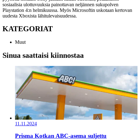
sosiaalisia ulottuvuuksia painottavan neljännen sukupolven
Playstation 4:n helmikuussa. Myös Microsoftin uskotaan kertovan
uudesta Xboxista lähitulevaisuudessa.
KATEGORIAT
Muut
Sinua saattaisi kiinnostaa
11.11.2024
Prisma Kotkan ABC-asema suljettu