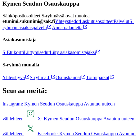
Kymen Seudun Osuuskauppa
Sähköpostiosoitteet S-ryhmässä ovat muotoa
etunimi.sukunimi@sok.fi
Yhteystiedot
Laskutusosoitteet
Palvelut
S-
ryhmän asiakaspalvelu
Anna palautetta
Asiakasomistaja
S-Etukortti
Liittymisedut
Liity asiakasomistajaksi
S-ryhmä muualla
Yhteishyvä
S-ryhmä.fi
Osuuskaupat
Toimipaikat
Seuraa meitä:
Instagram: Kymen Seudun Osuuskauppa Avautuu uuteen
välilehteen
X: Kymen Seudun Osuuskauppa Avautuu uuteen
välilehteen
Facebook: Kymen Seudun Osuuskauppa Avautuu