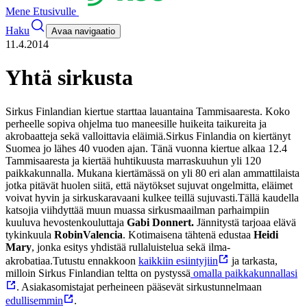
Mene Etusivulle
Haku
Avaa navigaatio
11.4.2014
Yhtä sirkusta
Sirkus Finlandian kiertue starttaa lauantaina Tammisaaresta. Koko
perheelle sopiva ohjelma tuo maneesille huikeita taikureita ja
akrobaatteja sekä valloittavia eläimiä.
Sirkus Finlandia on kiertänyt
Suomea jo lähes 40 vuoden ajan. Tänä vuonna kiertue alkaa 12.4
Tammisaaresta ja kiertää huhtikuusta marraskuuhun yli 120
paikkakunnalla. Mukana kiertämässä on yli 80 eri alan ammattilaista
jotka pitävät huolen siitä, että näytökset sujuvat ongelmitta, eläimet
voivat hyvin ja sirkuskaravaani kulkee teillä sujuvasti.
Tällä kaudella
katsojia viihdyttää muun muassa sirkusmaailman parhaimpiin
kuuluva hevostenkouluttaja
Gabi Donnert.
Jännitystä tarjoaa elävä
tykinkuula
Robin
Valencia
. Kotimaisena tähtenä edustaa
Heidi
Mary
, jonka esitys yhdistää rullaluistelua sekä ilma-
akrobatiaa.
Tutustu ennakkoon
kaikkiin esiintyjiin
ja tarkasta,
milloin Sirkus Finlandian teltta on pystyssä
omalla paikkakunnallasi
. Asiakasomistajat perheineen pääsevät sirkustunnelmaan
edullisemmin
.