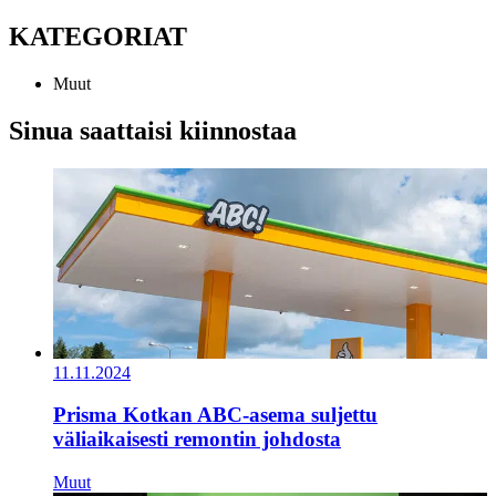
KATEGORIAT
Muut
Sinua saattaisi kiinnostaa
11.11.2024
Prisma Kotkan ABC-asema suljettu
väliaikaisesti remontin johdosta
Muut