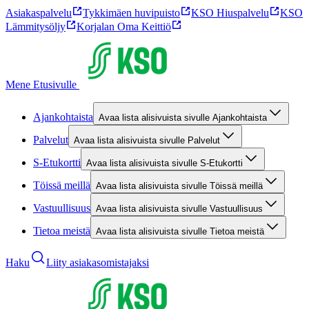
Asiakaspalvelu
Tykkimäen huvipuisto
KSO Hiuspalvelu
KSO
Lämmitysöljy
Korjalan Oma Keittiö
Mene Etusivulle
Ajankohtaista
Avaa lista alisivuista sivulle Ajankohtaista
Palvelut
Avaa lista alisivuista sivulle Palvelut
S-Etukortti
Avaa lista alisivuista sivulle S-Etukortti
Töissä meillä
Avaa lista alisivuista sivulle Töissä meillä
Vastuullisuus
Avaa lista alisivuista sivulle Vastuullisuus
Tietoa meistä
Avaa lista alisivuista sivulle Tietoa meistä
Haku
Liity asiakasomistajaksi