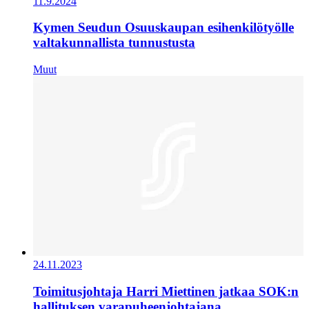
11.9.2024
Kymen Seudun Osuuskaupan esihenkilötyölle
valtakunnallista tunnustusta
Muut
24.11.2023
Toimitusjohtaja Harri Miettinen jatkaa SOK:n
hallituksen varapuheenjohtajana