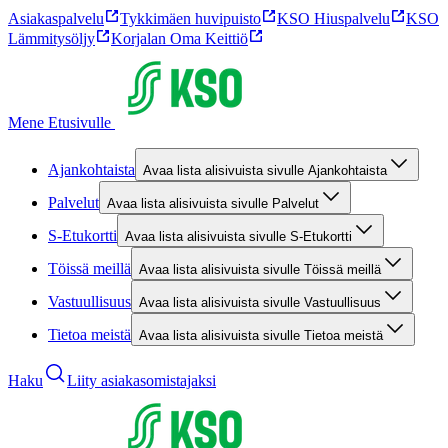
Asiakaspalvelu
Tykkimäen huvipuisto
KSO Hiuspalvelu
KSO
Lämmitysöljy
Korjalan Oma Keittiö
Mene Etusivulle
Ajankohtaista
Avaa lista alisivuista sivulle Ajankohtaista
Palvelut
Avaa lista alisivuista sivulle Palvelut
S-Etukortti
Avaa lista alisivuista sivulle S-Etukortti
Töissä meillä
Avaa lista alisivuista sivulle Töissä meillä
Vastuullisuus
Avaa lista alisivuista sivulle Vastuullisuus
Tietoa meistä
Avaa lista alisivuista sivulle Tietoa meistä
Haku
Liity asiakasomistajaksi