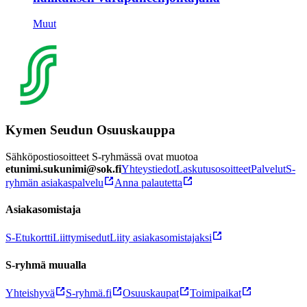
Muut
Kymen Seudun Osuuskauppa
Sähköpostiosoitteet S-ryhmässä ovat muotoa
etunimi.sukunimi@sok.fi
Yhteystiedot
Laskutusosoitteet
Palvelut
S-
ryhmän asiakaspalvelu
Anna palautetta
Asiakasomistaja
S-Etukortti
Liittymisedut
Liity asiakasomistajaksi
S-ryhmä muualla
Yhteishyvä
S-ryhmä.fi
Osuuskaupat
Toimipaikat