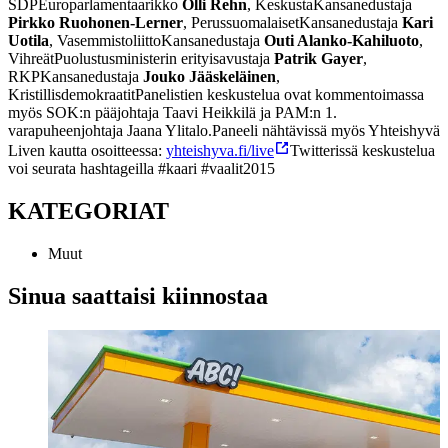
SDP
Europarlamentaarikko
Olli Rehn
, Keskusta
Kansanedustaja
Pirkko Ruohonen-Lerner
, Perussuomalaiset
Kansanedustaja
Kari
Uotila
, Vasemmistoliitto
Kansanedustaja
Outi Alanko-Kahiluoto
,
Vihreät
Puolustusministerin erityisavustaja
Patrik Gayer
,
RKP
Kansanedustaja
Jouko Jääskeläinen
,
Kristillisdemokraatit
Panelistien keskustelua ovat kommentoimassa
myös SOK:n pääjohtaja Taavi Heikkilä ja PAM:n 1.
varapuheenjohtaja Jaana Ylitalo.
Paneeli nähtävissä myös Yhteishyvä
Liven kautta osoitteessa:
yhteishyva.fi/live
Twitterissä keskustelua
voi seurata hashtageilla #kaari #vaalit2015
KATEGORIAT
Muut
Sinua saattaisi kiinnostaa