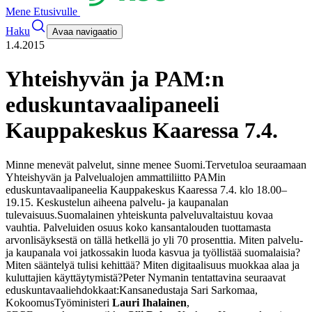
Mene Etusivulle
Haku
Avaa navigaatio
1.4.2015
Yhteishyvän ja PAM:n
eduskuntavaalipaneeli
Kauppakeskus Kaaressa 7.4.
Minne menevät palvelut, sinne menee Suomi.
Tervetuloa seuraamaan
Yhteishyvän ja Palvelualojen ammattiliitto PAMin
eduskuntavaalipaneelia Kauppakeskus Kaaressa 7.4. klo 18.00–
19.15. Keskustelun aiheena palvelu- ja kaupanalan
tulevaisuus.
Suomalainen yhteiskunta palveluvaltaistuu kovaa
vauhtia. Palveluiden osuus koko kansantalouden tuottamasta
arvonlisäyksestä on tällä hetkellä jo yli 70 prosenttia. Miten palvelu-
ja kaupanala voi jatkossakin luoda kasvua ja työllistää suomalaisia?
Miten sääntelyä tulisi kehittää? Miten digitaalisuus muokkaa alaa ja
kuluttajien käyttäytymistä?
Peter Nymanin tentattavina seuraavat
eduskuntavaaliehdokkaat:
Kansanedustaja Sari Sarkomaa,
Kokoomus
Työministeri
Lauri Ihalainen
,