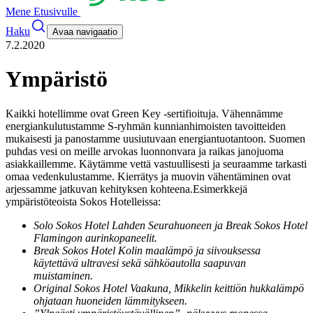
Mene Etusivulle
Haku
Avaa navigaatio
7.2.2020
Ympäristö
Kaikki hotellimme ovat Green Key -sertifioituja. Vähennämme
energiankulutustamme S-ryhmän kunnianhimoisten tavoitteiden
mukaisesti ja panostamme uusiutuvaan energiantuotantoon.
Suomen
puhdas vesi on meille arvokas luonnonvara ja raikas janojuoma
asiakkaillemme. Käytämme vettä vastuullisesti ja seuraamme tarkasti
omaa vedenkulustamme. Kierrätys ja muovin vähentäminen ovat
arjessamme jatkuvan kehityksen kohteena.
Esimerkkejä
ympäristöteoista Sokos Hotelleissa:
Solo Sokos Hotel Lahden Seurahuoneen ja Break Sokos Hotel
Flamingon aurinkopaneelit.
Break Sokos Hotel Kolin maalämpö ja siivouksessa
käytettävä ultravesi sekä sähköautolla saapuvan
muistaminen.
Original Sokos Hotel Vaakuna, Mikkelin keittiön hukkalämpö
ohjataan huoneiden lämmitykseen.