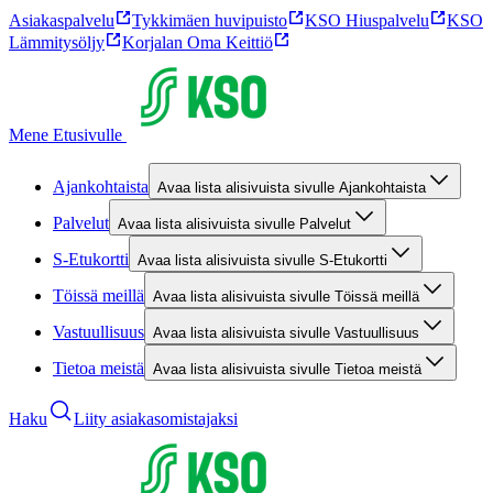
Asiakaspalvelu
Tykkimäen huvipuisto
KSO Hiuspalvelu
KSO
Lämmitysöljy
Korjalan Oma Keittiö
Mene Etusivulle
Ajankohtaista
Avaa lista alisivuista sivulle Ajankohtaista
Palvelut
Avaa lista alisivuista sivulle Palvelut
S-Etukortti
Avaa lista alisivuista sivulle S-Etukortti
Töissä meillä
Avaa lista alisivuista sivulle Töissä meillä
Vastuullisuus
Avaa lista alisivuista sivulle Vastuullisuus
Tietoa meistä
Avaa lista alisivuista sivulle Tietoa meistä
Haku
Liity asiakasomistajaksi