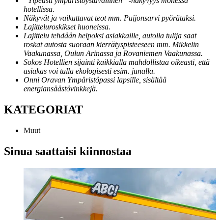
”Ylpeästi ympäristöystävällinen” -näkyvyys monessa
hotellissa.
Näkyvät ja vaikuttavat teot mm. Puijonsarvi pyörätaksi.
Lajitteluroskikset huoneissa.
Lajittelu tehdään helpoksi asiakkaille, autolla tulija saat
roskat autosta suoraan kierrätyspisteeseen mm. Mikkelin
Vaakunassa, Oulun Arinassa ja Rovaniemen Vaakunassa.
Sokos Hotellien sijainti kaikkialla mahdollistaa oikeasti, että
asiakas voi tulla ekologisesti esim. junalla.
Onni Oravan Ympäristöpassi lapsille, sisältää
energiansäästövinkkejä.
KATEGORIAT
Muut
Sinua saattaisi kiinnostaa