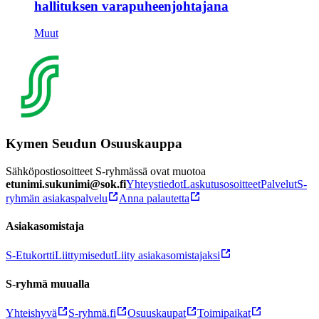
hallituksen varapuheenjohtajana
Muut
Kymen Seudun Osuuskauppa
Sähköpostiosoitteet S-ryhmässä ovat muotoa
etunimi.sukunimi@sok.fi
Yhteystiedot
Laskutusosoitteet
Palvelut
S-
ryhmän asiakaspalvelu
Anna palautetta
Asiakasomistaja
S-Etukortti
Liittymisedut
Liity asiakasomistajaksi
S-ryhmä muualla
Yhteishyvä
S-ryhmä.fi
Osuuskaupat
Toimipaikat