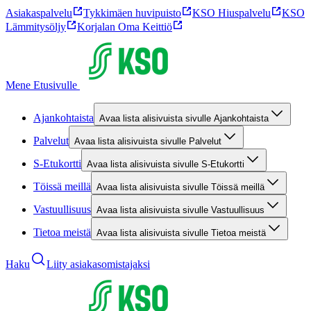
Asiakaspalvelu
Tykkimäen huvipuisto
KSO Hiuspalvelu
KSO
Lämmitysöljy
Korjalan Oma Keittiö
Mene Etusivulle
Ajankohtaista
Avaa lista alisivuista sivulle Ajankohtaista
Palvelut
Avaa lista alisivuista sivulle Palvelut
S-Etukortti
Avaa lista alisivuista sivulle S-Etukortti
Töissä meillä
Avaa lista alisivuista sivulle Töissä meillä
Vastuullisuus
Avaa lista alisivuista sivulle Vastuullisuus
Tietoa meistä
Avaa lista alisivuista sivulle Tietoa meistä
Haku
Liity asiakasomistajaksi