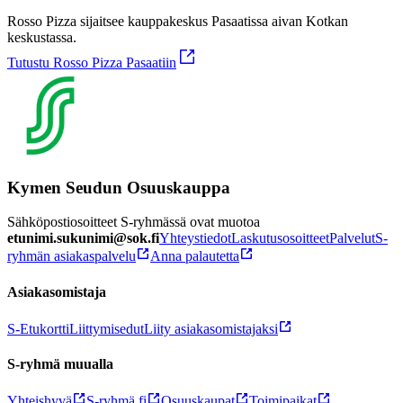
Rosso Pizza sijaitsee kauppakeskus Pasaatissa aivan Kotkan
keskustassa.
Tutustu Rosso Pizza Pasaatiin
Kymen Seudun Osuuskauppa
Sähköpostiosoitteet S-ryhmässä ovat muotoa
etunimi.sukunimi@sok.fi
Yhteystiedot
Laskutusosoitteet
Palvelut
S-
ryhmän asiakaspalvelu
Anna palautetta
Asiakasomistaja
S-Etukortti
Liittymisedut
Liity asiakasomistajaksi
S-ryhmä muualla
Yhteishyvä
S-ryhmä.fi
Osuuskaupat
Toimipaikat