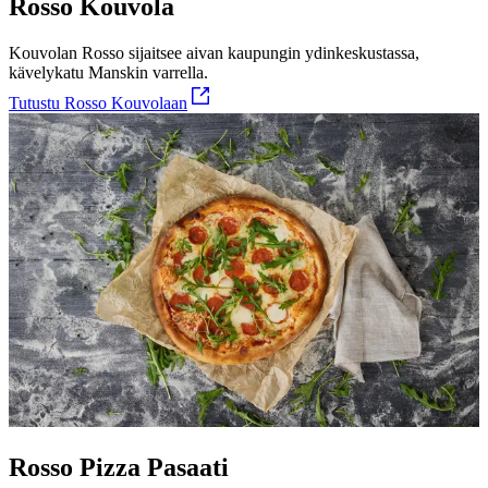
Rosso Kouvola
Kouvolan Rosso sijaitsee aivan kaupungin ydinkeskustassa,
kävelykatu Manskin varrella.
Tutustu Rosso Kouvolaan
Rosso Pizza Pasaati