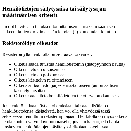
Henkilötietojen säilytysaika tai säilytysajan
määrittämisen kriteerit
Tiedot hävitetään tilauksen toimittamisen ja maksun saamisen
jälkeen, kuitenkin viimeistään kahden (2) kuukauden kuluttua.
Rekisteröidyn oikeudet
Rekisteröidyllä henkilöllä on seuraavat oikeudet:
Oikeus saada tutustua henkilötietoihin (tietopyynnön kautta)
Oikeus tietojen oikaisemiseen
Oikeus tietojen poistamiseen
Oikeus käsittelyn rajoittamiseen
Oikeus siirtää tiedot järjestelmästä toiseen (automaattisen
käsittelyn osalta)
Oikeus saada tieto henkilötietojen tietoturvaloukkauksesta
Jos henkilö haluaa käyttää oikeuksiaan tai saada lisätietoa
henkilötietojensa käsittelystä, hän voi olla yhteydessä tässä
selosteessa mainittuun rekisterinpitäjään. Henkilöllä on myös oikeus
tehdä kantelu valvontaviranomaiselle, jos hän katsoo, että häntä
koskevien henkilötietojen käsittelyssä rikotaan soveltuvaa