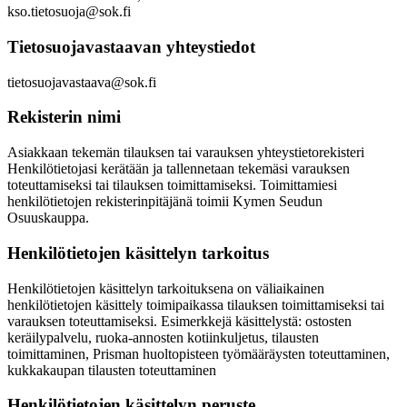
kso.tietosuoja@sok.fi
Tietosuojavastaavan yhteystiedot
tietosuojavastaava@sok.fi
Rekisterin nimi
Asiakkaan tekemän tilauksen tai varauksen yhteystietorekisteri
Henkilötietojasi kerätään ja tallennetaan tekemäsi varauksen
toteuttamiseksi tai tilauksen toimittamiseksi. Toimittamiesi
henkilötietojen rekisterinpitäjänä toimii Kymen Seudun
Osuuskauppa.
Henkilötietojen käsittelyn tarkoitus
Henkilötietojen käsittelyn tarkoituksena on väliaikainen
henkilötietojen käsittely toimipaikassa tilauksen toimittamiseksi tai
varauksen toteuttamiseksi. Esimerkkejä käsittelystä: ostosten
keräilypalvelu, ruoka-annosten kotiinkuljetus, tilausten
toimittaminen, Prisman huoltopisteen työmääräysten toteuttaminen,
kukkakaupan tilausten toteuttaminen
Henkilötietojen käsittelyn peruste