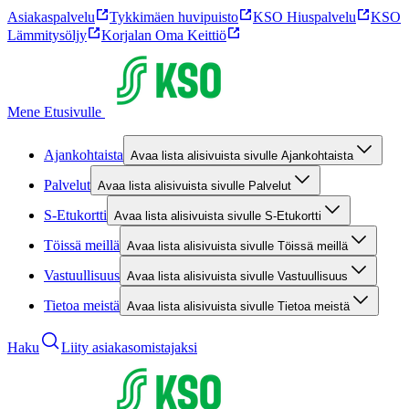
Asiakaspalvelu
Tykkimäen huvipuisto
KSO Hiuspalvelu
KSO
Lämmitysöljy
Korjalan Oma Keittiö
Mene Etusivulle
Ajankohtaista
Avaa lista alisivuista sivulle Ajankohtaista
Palvelut
Avaa lista alisivuista sivulle Palvelut
S-Etukortti
Avaa lista alisivuista sivulle S-Etukortti
Töissä meillä
Avaa lista alisivuista sivulle Töissä meillä
Vastuullisuus
Avaa lista alisivuista sivulle Vastuullisuus
Tietoa meistä
Avaa lista alisivuista sivulle Tietoa meistä
Haku
Liity asiakasomistajaksi