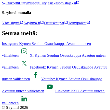
S-Etukortti
Liittymisedut
Liity asiakasomistajaksi
S-ryhmä muualla
Yhteishyvä
S-ryhmä.fi
Osuuskaupat
Toimipaikat
Seuraa meitä:
Instagram: Kymen Seudun Osuuskauppa Avautuu uuteen
välilehteen
X: Kymen Seudun Osuuskauppa Avautuu uuteen
välilehteen
Facebook: Kymen Seudun Osuuskauppa Avautuu
uuteen välilehteen
Youtube: Kymen Seudun Osuuskauppa
Avautuu uuteen välilehteen
Linkedin: KSO Avautuu uuteen
välilehteen
© S-ryhmä 2026