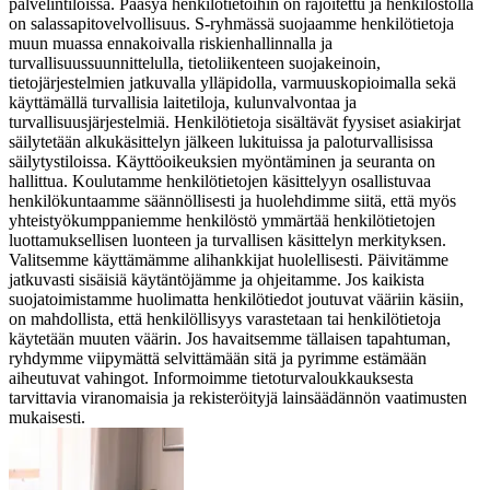
palvelintiloissa. Pääsyä henkilötietoihin on rajoitettu ja henkilöstöllä
on salassapitovelvollisuus.
S-ryhmässä suojaamme henkilötietoja
muun muassa ennakoivalla riskienhallinnalla ja
turvallisuussuunnittelulla, tietoliikenteen suojakeinoin,
tietojärjestelmien jatkuvalla ylläpidolla, varmuuskopioimalla sekä
käyttämällä turvallisia laitetiloja, kulunvalvontaa ja
turvallisuusjärjestelmiä. Henkilötietoja sisältävät fyysiset asiakirjat
säilytetään alkukäsittelyn jälkeen lukituissa ja paloturvallisissa
säilytystiloissa. Käyttöoikeuksien myöntäminen ja seuranta on
hallittua. Koulutamme henkilötietojen käsittelyyn osallistuvaa
henkilökuntaamme säännöllisesti ja huolehdimme siitä, että myös
yhteistyökumppaniemme henkilöstö ymmärtää henkilötietojen
luottamuksellisen luonteen ja turvallisen käsittelyn merkityksen.
Valitsemme käyttämämme alihankkijat huolellisesti. Päivitämme
jatkuvasti sisäisiä käytäntöjämme ja ohjeitamme.
Jos kaikista
suojatoimistamme huolimatta henkilötiedot joutuvat vääriin käsiin,
on mahdollista, että henkilöllisyys varastetaan tai henkilötietoja
käytetään muuten väärin. Jos havaitsemme tällaisen tapahtuman,
ryhdymme viipymättä selvittämään sitä ja pyrimme estämään
aiheutuvat vahingot. Informoimme tietoturvaloukkauksesta
tarvittavia viranomaisia ja rekisteröityjä lainsäädännön vaatimusten
mukaisesti.