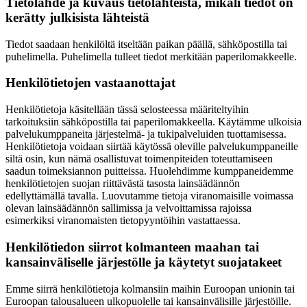
Tietolähde ja kuvaus tietolähteistä, mikäli tiedot on
kerätty julkisista lähteistä
Tiedot saadaan henkilöltä itseltään paikan päällä, sähköpostilla tai
puhelimella. Puhelimella tulleet tiedot merkitään paperilomakkeelle.
Henkilötietojen vastaanottajat
Henkilötietoja käsitellään tässä selosteessa määriteltyihin
tarkoituksiin sähköpostilla tai paperilomakkeella. Käytämme ulkoisia
palvelukumppaneita järjestelmä- ja tukipalveluiden tuottamisessa.
Henkilötietoja voidaan siirtää käytössä oleville palvelukumppaneille
siltä osin, kun nämä osallistuvat toimenpiteiden toteuttamiseen
saadun toimeksiannon puitteissa. Huolehdimme kumppaneidemme
henkilötietojen suojan riittävästä tasosta lainsäädännön
edellyttämällä tavalla. Luovutamme tietoja viranomaisille voimassa
olevan lainsäädännön sallimissa ja velvoittamissa rajoissa
esimerkiksi viranomaisten tietopyyntöihin vastattaessa.
Henkilötiedon siirrot kolmanteen maahan tai
kansainväliselle järjestölle ja käytetyt suojatakeet
Emme siirrä henkilötietoja kolmansiin maihin Euroopan unionin tai
Euroopan talousalueen ulkopuolelle tai kansainvälisille järjestöille.