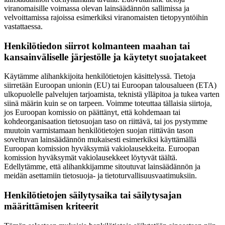
viranomaisille voimassa olevan lainsäädännön sallimissa ja
velvoittamissa rajoissa esimerkiksi viranomaisten tietopyyntöihin
vastattaessa.
Henkilötiedon siirrot kolmanteen maahan tai
kansainväliselle järjestölle ja käytetyt suojatakeet
Käytämme alihankkijoita henkilötietojen käsittelyssä. Tietoja
siirretään Euroopan unionin (EU) tai Euroopan talousalueen (ETA)
ulkopuolelle palvelujen tarjoamista, teknistä ylläpitoa ja tukea varten
siinä määrin kuin se on tarpeen. Voimme toteuttaa tällaisia siirtoja,
jos Euroopan komissio on päättänyt, että kohdemaan tai
kohdeorganisaation tietosuojan taso on riittävä, tai jos pystymme
muutoin varmistamaan henkilötietojen suojan riittävän tason
soveltuvan lainsäädännön mukaisesti esimerkiksi käyttämällä
Euroopan komission hyväksymiä vakiolausekkeita. Euroopan
komission hyväksymät vakiolausekkeet löytyvät täältä.
Edellytämme, että alihankkijamme sitoutuvat lainsäädännön ja
meidän asettamiin tietosuoja- ja tietoturvallisuusvaatimuksiin.
Henkilötietojen säilytysaika tai säilytysajan
määrittämisen kriteerit