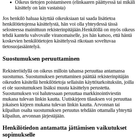
Oikeus tietojen poistamiseen (elinkaaren päättyessä tai mikäli
käsittely on lain vastaista)
Jos henkilö haluaa käyttää oikeuksiaan tai saada lisätietoa
henkilötietojensa käsittelystä, hän voi olla yhteydessä tässä
selosteessa mainittuun rekisterinpitäjään.
Henkilöllä on myös oikeus
tehdä kantelu valvovalle viranomaiselle, jos hän katsoo, että häntä
koskevien henkilötietojen käsittelyssä rikotaan soveltuvaa
tietosuojasääntelyä.
Suostumuksen peruuttaminen
Rekisteröidyllä on oikeus milloin tahansa peruuttaa antamansa
suostumus. Suostumuksen peruttaminen päättää rekisterinpitäjän
oikeuden käsitellä henkilötietoja sellaisiin käyttötarkoituksiin, joilla
ei ole suostumuksen lisäksi muuta käsittelyn perustetta.
Suostumuksen voi halutessaan peruuttaa markkinointiviestin
mukana tulevan linkin kautta. Uutiskirjeen tilauksen voi peruuttaa
jokaisen kirjeen mukana tulevan linkin kautta. Arvonnan tai
kilpailun osalta suostumuksen peruutus tehdään ottamalla yhteyttä
kilpailun, arvonnan järjestäjään.
Henkilötiedon antamatta jättämisen vaikutukset
sopimukselle