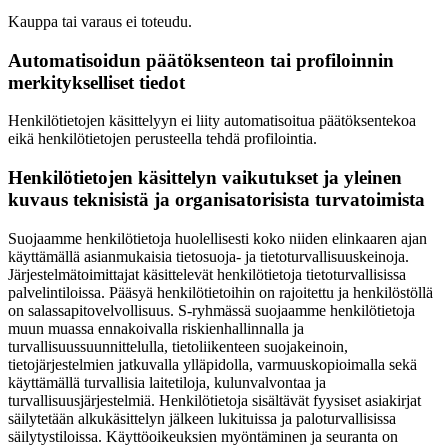
Kauppa tai varaus ei toteudu.
Automatisoidun päätöksenteon tai profiloinnin
merkitykselliset tiedot
Henkilötietojen käsittelyyn ei liity automatisoitua päätöksentekoa
eikä henkilötietojen perusteella tehdä profilointia.
Henkilötietojen käsittelyn vaikutukset ja yleinen
kuvaus teknisistä ja organisatorisista turvatoimista
Suojaamme henkilötietoja huolellisesti koko niiden elinkaaren ajan
käyttämällä asianmukaisia tietosuoja- ja tietoturvallisuuskeinoja.
Järjestelmätoimittajat käsittelevät henkilötietoja tietoturvallisissa
palvelintiloissa. Pääsyä henkilötietoihin on rajoitettu ja henkilöstöllä
on salassapitovelvollisuus.
S-ryhmässä suojaamme henkilötietoja
muun muassa ennakoivalla riskienhallinnalla ja
turvallisuussuunnittelulla, tietoliikenteen suojakeinoin,
tietojärjestelmien jatkuvalla ylläpidolla, varmuuskopioimalla sekä
käyttämällä turvallisia laitetiloja, kulunvalvontaa ja
turvallisuusjärjestelmiä. Henkilötietoja sisältävät fyysiset asiakirjat
säilytetään alkukäsittelyn jälkeen lukituissa ja paloturvallisissa
säilytystiloissa. Käyttöoikeuksien myöntäminen ja seuranta on