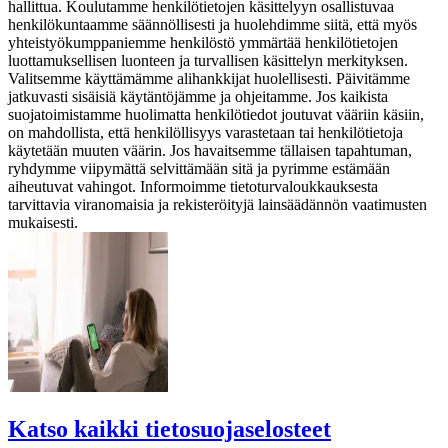
hallittua. Koulutamme henkilötietojen käsittelyyn osallistuvaa
henkilökuntaamme säännöllisesti ja huolehdimme siitä, että myös
yhteistyökumppaniemme henkilöstö ymmärtää henkilötietojen
luottamuksellisen luonteen ja turvallisen käsittelyn merkityksen.
Valitsemme käyttämämme alihankkijat huolellisesti. Päivitämme
jatkuvasti sisäisiä käytäntöjämme ja ohjeitamme.
Jos kaikista
suojatoimistamme huolimatta henkilötiedot joutuvat vääriin käsiin,
on mahdollista, että henkilöllisyys varastetaan tai henkilötietoja
käytetään muuten väärin. Jos havaitsemme tällaisen tapahtuman,
ryhdymme viipymättä selvittämään sitä ja pyrimme estämään
aiheutuvat vahingot. Informoimme tietoturvaloukkauksesta
tarvittavia viranomaisia ja rekisteröityjä lainsäädännön vaatimusten
mukaisesti.
Katso kaikki tietosuojaselosteet