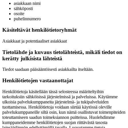
asiakkaan nimi
sähköposti
osoite
puhelinnumero
Käsiteltävät henkilötietoryhmät
Asiakkaat ja potentiaaliset asiakkaat
Tietolähde ja kuvaus tietolähteistä, mikäli tiedot on
kerätty julkisista lähteistä
Tiedot saadaan pääsääntöisesti asiakkailta itseltään.
Henkilötietojen vastaanottajat
Henkilötietoja käsitellään tässä selosteessa määriteltyihin
tarkoituksiin sähköisissä järjestelmissä ja palveluissa. Käytämme
ulkoisia palvelukumppaneita järjestelmä- ja tukipalveluiden
tuottamisessa. Henkilötietoja voidaan siirtää käytössä oleville
palvelukumppaneille siltä osin, kun nämä osallistuvat toimenpiteiden
toteuttamiseen saadun toimeksiannon puitteissa. Huolehdimme
kumppaneidemme henkilötietojen suojan riittävästä tasosta
lainsäädännön edellyttämällä tavalla. Luovutamme tietoja