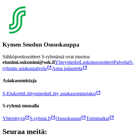
Kymen Seudun Osuuskauppa
Sähköpostiosoitteet S-ryhmässä ovat muotoa
etunimi.sukunimi@sok.fi
Yhteystiedot
Laskutusosoitteet
Palvelut
S-
ryhmän asiakaspalvelu
Anna palautetta
Asiakasomistaja
S-Etukortti
Liittymisedut
Liity asiakasomistajaksi
S-ryhmä muualla
Yhteishyvä
S-ryhmä.fi
Osuuskaupat
Toimipaikat
Seuraa meitä: