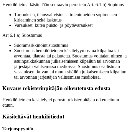
Henkilötietoja käsitellään seuraavin perustein Art. 6.1 b) Sopimus
Tarjouksen, tilausvahvistus ja toteutuneiden sopimusten
kirjaaminen sekä laskutus
Varaukset, kuten puisto- ja pöytävaraukset
Art 6.1 a) Suostumus
Suoramarkkinointisuostumus
Suostumus henkilötietojen käsittelyyn osana kilpailua tai
arvontaa, tilausta tai palautetta. Suostumus voittajan nimen ja
asuinpaikkakunnan julkaisemiseen kilpailun tai arvonnan
järjestäjän valitsemissa medioissa. Suostumus osallistujan
vastauksen, kuvan tai muun sisällön julkaisemiseen kilpailun
tai arvonnan järjestäjän valitsemissa medioissa.
Kuvaus rekisterinpitäjän oikeutetusta edusta
Henkilötietojen käsittely ei perustu rekisteripitäjän oikeutettuun
etuun.
Käsiteltävät henkilötiedot
Tarjouspyyntö: