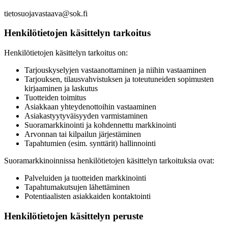
tietosuojavastaava@sok.fi
Henkilötietojen käsittelyn tarkoitus
Henkilötietojen käsittelyn tarkoitus on:
Tarjouskyselyjen vastaanottaminen ja niihin vastaaminen
Tarjouksen, tilausvahvistuksen ja toteutuneiden sopimusten
kirjaaminen ja laskutus
Tuotteiden toimitus
Asiakkaan yhteydenottoihin vastaaminen
Asiakastyytyväisyyden varmistaminen
Suoramarkkinointi ja kohdennettu markkinointi
Arvonnan tai kilpailun järjestäminen
Tapahtumien (esim. synttärit) hallinnointi
Suoramarkkinoinnissa henkilötietojen käsittelyn tarkoituksia ovat:
Palveluiden ja tuotteiden markkinointi
Tapahtumakutsujen lähettäminen
Potentiaalisten asiakkaiden kontaktointi
Henkilötietojen käsittelyn peruste