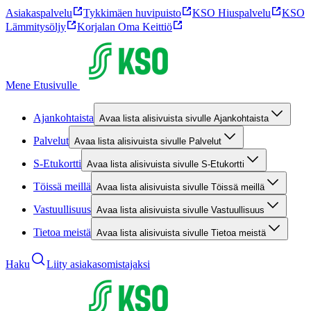
Asiakaspalvelu
Tykkimäen huvipuisto
KSO Hiuspalvelu
KSO
Lämmitysöljy
Korjalan Oma Keittiö
Mene Etusivulle
Ajankohtaista
Avaa lista alisivuista sivulle Ajankohtaista
Palvelut
Avaa lista alisivuista sivulle Palvelut
S-Etukortti
Avaa lista alisivuista sivulle S-Etukortti
Töissä meillä
Avaa lista alisivuista sivulle Töissä meillä
Vastuullisuus
Avaa lista alisivuista sivulle Vastuullisuus
Tietoa meistä
Avaa lista alisivuista sivulle Tietoa meistä
Haku
Liity asiakasomistajaksi