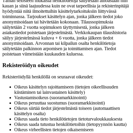
Tämän selosteen mukaisia henkilötietoja säilytetään ainoastaan niin
kauan ja siinä laajuudessa kuin ne ovat tarpeellisia ja rekisterinpitäjä
hyödyntää niitä ilmoitettuihin käsittelytarkoituksiin liittyvässä
toiminnassa. Tarjoukset käsittelyn ajan, jonka jälkeen tiedot joko
anonymisoidaan tai hävitetään kokonaan. Tilaussopimuksia
säilytetään 2 vuotta sopimuksen täyttymisestä, jonka jälkeen
asiakastiedot poistetaan järjestelmästä. Verkkokaupan tilaushistoria
säilyy järjestelmässä kuluva + 6 vuotta, jonka jälkeen tiedot
anonymisoidaan. Arvonnan tai kilpailun osalta henkilötietoja
säilytetään palkinnon arpomisen ja toimittamisen ajan. Tiedot
poistetaan viimeistään kuukauden kuluessa.
Rekisteröidyn oikeudet
Rekisteröidyllä henkilöllä on seuraavat oikeudet:
Oikeus käsittelyn rajoittamiseen (tietojen oikeellisuuden
kiistäminen tai lainvastainen käsittely)
Vastustamisoikeus (suoramarkkinointi)
Oikeus peruuttaa suostumus (suoramarkkinointi)
Oikeus siirtää tiedot järjestelmästä toiseen (automaattisen
käsittelyn osalta)
Oikeus saada tieto henkilötietojen tietoturvaloukkauksesta
Oikeus saada tutustua henkilötietoihin (tietopyynnön kautta)
Oikeus virheellisten tietojen oikaisemiseen