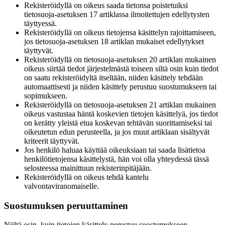
Rekisteröidyllä on oikeus saada tietonsa poistetuiksi
tietosuoja-asetuksen 17 artiklassa ilmoitettujen edellytysten
täyttyessä.
Rekisteröidyllä on oikeus tietojensa käsittelyn rajoittamiseen,
jos tietosuoja-asetuksen 18 artiklan mukaiset edellytykset
täyttyvät.
Rekisteröidyllä on tietosuoja-asetuksen 20 artiklan mukainen
oikeus siirtää tiedot järjestelmästä toiseen siltä osin kuin tiedot
on saatu rekisteröidyltä itseltään, niiden käsittely tehdään
automaattisesti ja niiden käsittely perustuu suostumukseen tai
sopimukseen.
Rekisteröidyllä on tietosuoja-asetuksen 21 artiklan mukainen
oikeus vastustaa häntä koskevien tietojen käsittelyä, jos tiedot
on kerätty yleistä etua koskevan tehtävän suorittamiseksi tai
oikeutetun edun perusteella, ja jos muut artiklaan sisältyvät
kriteerit täyttyvät.
Jos henkilö haluaa käyttää oikeuksiaan tai saada lisätietoa
henkilötietojensa käsittelystä, hän voi olla yhteydessä tässä
selosteessa mainittuun rekisterinpitäjään.
Rekisteröidyllä on oikeus tehdä kantelu
valvontaviranomaiselle.
Suostumuksen peruuttaminen
Niiltä osin, kuin tietojen käsittely perustuu suostumukseen,