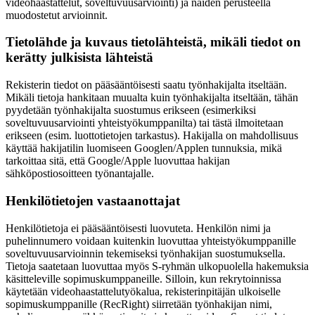
videohaastattelut, soveltuvuusarviointi) ja näiden perusteella
muodostetut arvioinnit.
Tietolähde ja kuvaus tietolähteistä, mikäli tiedot on
kerätty julkisista lähteistä
Rekisterin tiedot on pääsääntöisesti saatu työnhakijalta itseltään.
Mikäli tietoja hankitaan muualta kuin työnhakijalta itseltään, tähän
pyydetään työnhakijalta suostumus erikseen (esimerkiksi
soveltuvuusarviointi yhteistyökumppanilta) tai tästä ilmoitetaan
erikseen (esim. luottotietojen tarkastus). Hakijalla on mahdollisuus
käyttää hakijatilin luomiseen Googlen/Applen tunnuksia, mikä
tarkoittaa sitä, että Google/Apple luovuttaa hakijan
sähköpostiosoitteen työnantajalle.
Henkilötietojen vastaanottajat
Henkilötietoja ei pääsääntöisesti luovuteta. Henkilön nimi ja
puhelinnumero voidaan kuitenkin luovuttaa yhteistyökumppanille
soveltuvuusarvioinnin tekemiseksi työnhakijan suostumuksella.
Tietoja saatetaan luovuttaa myös S-ryhmän ulkopuolella hakemuksia
käsitteleville sopimuskumppaneille. Silloin, kun rekrytoinnissa
käytetään videohaastattelutyökalua, rekisterinpitäjän ulkoiselle
sopimuskumppanille (RecRight) siirretään työnhakijan nimi,