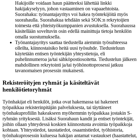
Hakijoille voidaan haun päätteeksi lähettää linkki
hakijakyselyyn, johon vastaaminen on vapaaehtoista.
Suorahaku: työnantajayritys voi hakea työntekijöitä myös
suorahaulla. Suorahakua tehdään sekä SOK:n rekrytoijien
toimesta että yhteistyökumppanien avustuksella. Suorahaussa
käsitellään soveltuvin osin edellä mainittuja tietoja henkilön
omalla suostumuksella.
Työnantajayritys saattaa tiedustella aiemmin työsuhteessa
olleilta, kiinnostaisiko heitä uusi työsuhde. Tiedusteluun
käytetään entisen työntekijän yhteystietoja, eli
puhelinnumeroa ja/tai sähköpostiosoitetta. Tiedustelun jälkeen
mahdollinen rekrytointi ja/tai työhönottoprosessi jatkuu
tavanomaisen prosessin mukaisesti.
Rekisteröityjen ryhmät ja käsiteltävät
henkilötietoryhmät
Työnhakijat eli henkilöt, jotka ovat hakemassa tai hakeneet
työpaikkaa rekisterinpitäjän palveluksesta, tai täyttäneet
työnhakuprofiilin hakeakseen myöhemmin työpaikkaa jostakin S-
ryhmän yrityksestä. Lisäksi Suorahaun kandit ja entiset työntekijät,
joihin ollaan yhteydessä koskien kiinnostusta avoimia työpaikkoja
kohtaan.
Yhteystiedot, taustatiedot, osaamistiedot, työhistoria,
työnhakuprosessin kuluessa hakijan antamat vastaukset (haastattelut,