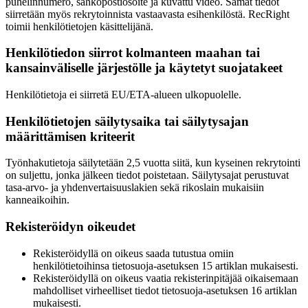
puhelinnumero, sähköpostiosoite ja kuvattu video. Samat tiedot
siirretään myös rekrytoinnista vastaavasta esihenkilöstä. RecRight
toimii henkilötietojen käsittelijänä.
Henkilötiedon siirrot kolmanteen maahan tai
kansainväliselle järjestölle ja käytetyt suojatakeet
Henkilötietoja ei siirretä EU/ETA-alueen ulkopuolelle.
Henkilötietojen säilytysaika tai säilytysajan
määrittämisen kriteerit
Työnhakutietoja säilytetään 2,5 vuotta siitä, kun kyseinen rekrytointi
on suljettu, jonka jälkeen tiedot poistetaan. Säilytysajat perustuvat
tasa-arvo- ja yhdenvertaisuuslakien sekä rikoslain mukaisiin
kanneaikoihin.
Rekisteröidyn oikeudet
Rekisteröidyllä on oikeus saada tutustua omiin
henkilötietoihinsa tietosuoja-asetuksen 15 artiklan mukaisesti.
Rekisteröidyllä on oikeus vaatia rekisterinpitäjää oikaisemaan
mahdolliset virheelliset tiedot tietosuoja-asetuksen 16 artiklan
mukaisesti.