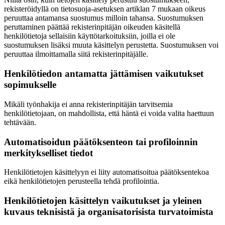
rekisteröidyllä on tietosuoja-asetuksen artiklan 7 mukaan oikeus
peruuttaa antamansa suostumus milloin tahansa. Suostumuksen
peruttaminen päättää rekisterinpitäjän oikeuden käsitellä
henkilötietoja sellaisiin käyttötarkoituksiin, joilla ei ole
suostumuksen lisäksi muuta käsittelyn perustetta. Suostumuksen voi
peruuttaa ilmoittamalla siitä rekisterinpitäjälle.
Henkilötiedon antamatta jättämisen vaikutukset
sopimukselle
Mikäli työnhakija ei anna rekisterinpitäjän tarvitsemia
henkilötietojaan, on mahdollista, että häntä ei voida valita haettuun
tehtävään.
Automatisoidun päätöksenteon tai profiloinnin
merkitykselliset tiedot
Henkilötietojen käsittelyyn ei liity automatisoitua päätöksentekoa
eikä henkilötietojen perusteella tehdä profilointia.
Henkilötietojen käsittelyn vaikutukset ja yleinen
kuvaus teknisistä ja organisatorisista turvatoimista