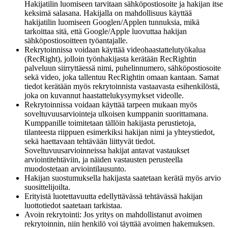
Hakijatilin luomiseen tarvitaan sähköpostiosoite ja hakijan itse
keksimä salasana. Hakijalla on mahdollisuus käyttää
hakijatilin luomiseen Googlen/Applen tunnuksia, mikä
tarkoittaa sitä, että Google/Apple luovuttaa hakijan
sähköpostiosoitteen työantajalle.
Rekrytoinnissa voidaan käyttää videohaastattelutyökalua
(RecRight), jolloin työnhakijasta kerätään RecRightin
palveluun siirryttäessä nimi, puhelinnumero, sähköpostiosoite
sekä video, joka tallentuu RecRightin omaan kantaan. Samat
tiedot kerätään myös rekrytoinnista vastaavasta esihenkilöstä,
joka on kuvannut haastattelukysymykset videolle.
Rekrytoinnissa voidaan käyttää tarpeen mukaan myös
soveltuvuusarviointeja ulkoisen kumppanin suorittamana.
Kumppanille toimitetaan tällöin hakijasta perustietoja,
tilanteesta riippuen esimerkiksi hakijan nimi ja yhteystiedot,
sekä haettavaan tehtävään liittyvät tiedot.
Soveltuvuusarvioinneissa hakijat antavat vastaukset
arviointitehtäviin, ja näiden vastausten perusteella
muodostetaan arviointilausunto.
Hakijan suostumuksella hakijasta saatetaan kerätä myös arvio
suosittelijoilta.
Erityistä luotettavuutta edellyttävässä tehtävässä hakijan
luottotiedot saatetaan tarkistaa.
Avoin rekrytointi: Jos yritys on mahdollistanut avoimen
rekrytoinnin, niin henkilö voi täyttää avoimen hakemuksen.