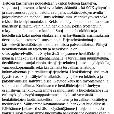
Tietojen käsittelyssä noudatetaan yksilön tietojen käsittelyä,
suojausta ja luovutusta koskevaa lainsäädäntöä sekä SOK-yhtymän
ja alueosuuskauppojen tietoturvaohjeita. Lokitiedostojen avulla
järjestelmästä on mahdollisuus selvittää mm. väärinkäytökset sekä
rekisteriin tehdyt muutokset. Rekisterin käyttöoikeudet on tarkkaan
määritelty ja rajattu vain niihin henkilöihin, joiden työtehtäviin
rekrytointien hoitaminen kuuluu. Suojaamme henkilötietoja
huolellisesti koko niiden elinkaaren ajan käyttämällä asianmukaisia
tietosuoja- ja tietoturvallisuuskeinoja. Järjestelmätoimittajat
käsittelevät henkilötietoja tietoturvallisissa palvelintiloissa. Pääsyä
henkilötietoihin on rajoitettu ja henkilöstöllä on
salassapitovelvollisuus. S-ryhmässä suojaamme henkilötietoja muun
muassa ennakoivalla riskienhallinnalla ja turvallisuussuunnittelulla,
tietoliikenteen suojakeinoin, tietojärjestelmien jatkuvalla ylläpidolla,
varmuuskopioimalla sekä käyttämällä turvallisia laitetiloja,
kulunvalvontaa ja turvallisuusjärjestelmiä. Henkilötietoja sisältävät
fyysiset asiakirjat säilytetään alkukäsittelyn jälkeen lukituissa ja
paloturvallisissa säilytystiloissa. Käyttöoikeuksien myöntäminen ja
seuranta on hallittua. Koulutamme henkilötietojen käsittelyyn
osallistuvaa henkilökuntaamme säännöllisesti ja huolehdimme siitä,
että myös yhteistyökumppaniemme henkilöstö ymmärtää
henkilötietojen luottamuksellisen luonteen ja turvallisen käsittelyn
merkityksen. Valitsemme käyttämämme alihankkijat huolellisesti.
Päivitämme jatkuvasti sisäisiä käytäntöjämme ja ohjeitamme. Jos
kaikista suojatoimistamme huolimatta henkilötiedot joutuvat vääriin