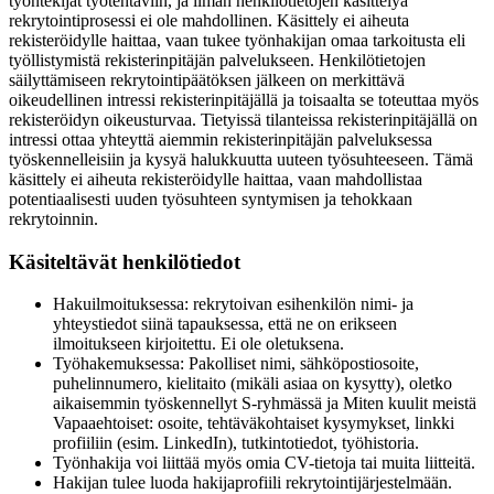
työntekijät työtehtäviin, ja ilman henkilötietojen käsittelyä
rekrytointiprosessi ei ole mahdollinen. Käsittely ei aiheuta
rekisteröidylle haittaa, vaan tukee työnhakijan omaa tarkoitusta eli
työllistymistä rekisterinpitäjän palvelukseen. Henkilötietojen
säilyttämiseen rekrytointipäätöksen jälkeen on merkittävä
oikeudellinen intressi rekisterinpitäjällä ja toisaalta se toteuttaa myös
rekisteröidyn oikeusturvaa.
Tietyissä tilanteissa rekisterinpitäjällä on
intressi ottaa yhteyttä aiemmin rekisterinpitäjän palveluksessa
työskennelleisiin ja kysyä halukkuutta uuteen työsuhteeseen. Tämä
käsittely ei aiheuta rekisteröidylle haittaa, vaan mahdollistaa
potentiaalisesti uuden työsuhteen syntymisen ja tehokkaan
rekrytoinnin.
Käsiteltävät henkilötiedot
Hakuilmoituksessa: rekrytoivan esihenkilön nimi- ja
yhteystiedot siinä tapauksessa, että ne on erikseen
ilmoitukseen kirjoitettu. Ei ole oletuksena.
Työhakemuksessa: Pakolliset nimi, sähköpostiosoite,
puhelinnumero, kielitaito (mikäli asiaa on kysytty), oletko
aikaisemmin työskennellyt S-ryhmässä ja Miten kuulit meistä
Vapaaehtoiset: osoite, tehtäväkohtaiset kysymykset, linkki
profiiliin (esim. LinkedIn), tutkintotiedot, työhistoria.
Työnhakija voi liittää myös omia CV-tietoja tai muita liitteitä.
Hakijan tulee luoda hakijaprofiili rekrytointijärjestelmään.