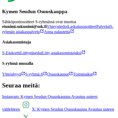
Kymen Seudun Osuuskauppa
Sähköpostiosoitteet S-ryhmässä ovat muotoa
etunimi.sukunimi@sok.fi
Yhteystiedot
Laskutusosoitteet
Palvelut
S-
ryhmän asiakaspalvelu
Anna palautetta
Asiakasomistaja
S-Etukortti
Liittymisedut
Liity asiakasomistajaksi
S-ryhmä muualla
Yhteishyvä
S-ryhmä.fi
Osuuskaupat
Toimipaikat
Seuraa meitä:
Instagram: Kymen Seudun Osuuskauppa Avautuu uuteen
välilehteen
X: Kymen Seudun Osuuskauppa Avautuu uuteen