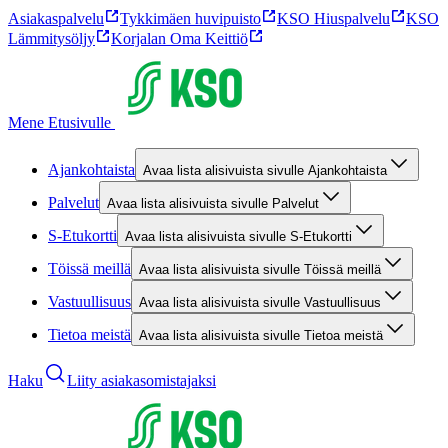
Asiakaspalvelu
Tykkimäen huvipuisto
KSO Hiuspalvelu
KSO
Lämmitysöljy
Korjalan Oma Keittiö
Mene Etusivulle
Ajankohtaista
Avaa lista alisivuista sivulle Ajankohtaista
Palvelut
Avaa lista alisivuista sivulle Palvelut
S-Etukortti
Avaa lista alisivuista sivulle S-Etukortti
Töissä meillä
Avaa lista alisivuista sivulle Töissä meillä
Vastuullisuus
Avaa lista alisivuista sivulle Vastuullisuus
Tietoa meistä
Avaa lista alisivuista sivulle Tietoa meistä
Haku
Liity asiakasomistajaksi