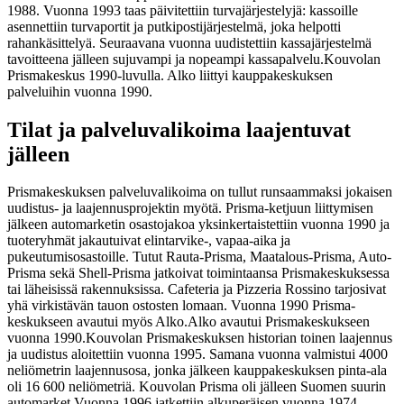
1988. Vuonna 1993 taas päivitettiin turvajärjestelyjä: kassoille
asennettiin turvaportit ja putkipostijärjestelmä, joka helpotti
rahankäsittelyä. Seuraavana vuonna uudistettiin kassajärjestelmä
tavoitteena jälleen sujuvampi ja nopeampi kassapalvelu.
Kouvolan
Prismakeskus 1990-luvulla. Alko liittyi kauppakeskuksen
palveluihin vuonna 1990.
Tilat ja palveluvalikoima laajentuvat
jälleen
Prismakeskuksen palveluvalikoima on tullut runsaammaksi jokaisen
uudistus- ja laajennusprojektin myötä. Prisma-ketjuun liittymisen
jälkeen automarketin osastojakoa yksinkertaistettiin vuonna 1990 ja
tuoteryhmät jakautuivat elintarvike-, vapaa-aika ja
pukeutumisosastoille. Tutut Rauta-Prisma, Maatalous-Prisma, Auto-
Prisma sekä Shell-Prisma jatkoivat toimintaansa Prismakeskuksessa
tai läheisissä rakennuksissa. Cafeteria ja Pizzeria Rossino tarjosivat
yhä virkistävän tauon ostosten lomaan. Vuonna 1990 Prisma-
keskukseen avautui myös Alko.
Alko avautui Prismakeskukseen
vuonna 1990.
Kouvolan Prismakeskuksen historian toinen laajennus
ja uudistus aloitettiin vuonna 1995. Samana vuonna valmistui 4000
neliömetrin laajennusosa, jonka jälkeen kauppakeskuksen pinta-ala
oli 16 600 neliömetriä. Kouvolan Prisma oli jälleen Suomen suurin
automarket.
Vuonna 1996 jatkettiin alkuperäisen vuonna 1974