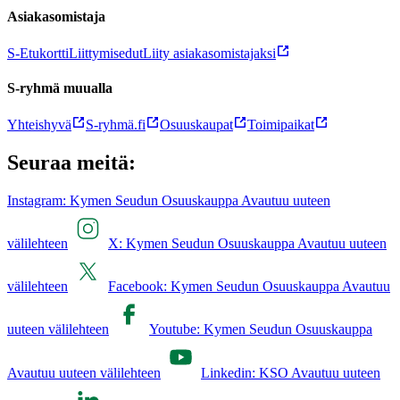
Asiakasomistaja
S-Etukortti
Liittymisedut
Liity asiakasomistajaksi
S-ryhmä muualla
Yhteishyvä
S-ryhmä.fi
Osuuskaupat
Toimipaikat
Seuraa meitä:
Instagram: Kymen Seudun Osuuskauppa Avautuu uuteen
välilehteen
X: Kymen Seudun Osuuskauppa Avautuu uuteen
välilehteen
Facebook: Kymen Seudun Osuuskauppa Avautuu
uuteen välilehteen
Youtube: Kymen Seudun Osuuskauppa
Avautuu uuteen välilehteen
Linkedin: KSO Avautuu uuteen