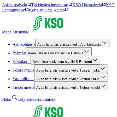
Asiakaspalvelu
Tykkimäen huvipuisto
KSO Hiuspalvelu
KSO
Lämmitysöljy
Korjalan Oma Keittiö
Mene Etusivulle
Ajankohtaista
Avaa lista alisivuista sivulle Ajankohtaista
Palvelut
Avaa lista alisivuista sivulle Palvelut
S-Etukortti
Avaa lista alisivuista sivulle S-Etukortti
Töissä meillä
Avaa lista alisivuista sivulle Töissä meillä
Vastuullisuus
Avaa lista alisivuista sivulle Vastuullisuus
Tietoa meistä
Avaa lista alisivuista sivulle Tietoa meistä
Haku
Liity asiakasomistajaksi