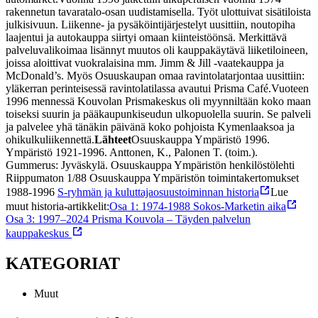
rakennetun tavaratalo-osan uudistamisella. Työt ulottuivat sisätiloista
julkisivuun. Liikenne- ja pysäköintijärjestelyt uusittiin, noutopiha
laajentui ja autokauppa siirtyi omaan kiinteistöönsä. Merkittävä
palveluvalikoimaa lisännyt muutos oli kauppakäytävä liiketiloineen,
joissa aloittivat vuokralaisina mm. Jimm & Jill -vaatekauppa ja
McDonald’s. Myös Osuuskaupan omaa ravintolatarjontaa uusittiin:
yläkerran perinteisessä ravintolatilassa avautui Prisma Café.
Vuoteen
1996 mennessä Kouvolan Prismakeskus oli myynniltään koko maan
toiseksi suurin ja pääkaupunkiseudun ulkopuolella suurin. Se palveli
ja palvelee yhä tänäkin päivänä koko pohjoista Kymenlaaksoa ja
ohikulkuliikennettä.
Lähteet
Osuuskauppa Ympäristö 1996.
Ympäristö 1921-1996. Anttonen, K., Palonen T. (toim.).
Gummerus: Jyväskylä.
Osuuskauppa Ympäristön henkilöstölehti
Riippumaton 1/88
Osuuskauppa Ympäristön toimintakertomukset
1988-1996
S-ryhmän ja kuluttajaosuustoiminnan historia
Lue
muut historia-artikkelit:
Osa 1: 1974-1988 Sokos-Marketin aika
Osa 3: 1997–2024 Prisma Kouvola – Täyden palvelun
kauppakeskus
KATEGORIAT
Muut