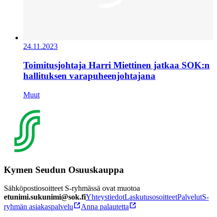
24.11.2023
Toimitusjohtaja Harri Miettinen jatkaa SOK:n
hallituksen varapuheenjohtajana
Muut
Kymen Seudun Osuuskauppa
Sähköpostiosoitteet S-ryhmässä ovat muotoa
etunimi.sukunimi@sok.fi
Yhteystiedot
Laskutusosoitteet
Palvelut
S-
ryhmän asiakaspalvelu
Anna palautetta