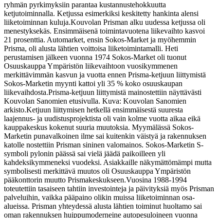
ryhmän pyrkimyksiin parantaa kustannustehokkuutta
ketjutoiminnalla. Ketjussa esimerkiksi keskitetty hankinta alensi
liiketoiminnan kuluja.
Kouvolan Prisman alku uudessa ketjussa oli
menestyksekäs. Ensimmäisenä toimintavuotena liikevaihto kasvoi
21 prosenttia. Automarket, ensin Sokos-Market ja myöhemmin
Prisma, oli alusta lähtien voittoisa liiketoimintamalli. Heti
perustamisen jälkeen vuonna 1974 Sokos-Market oli tuonut
Osuuskauppa Ympäristön liikevaihtoon vuosikymmenen
merkittävimmän kasvun ja vuotta ennen Prisma-ketjuun liittymistä
Sokos-Marketin myynti kattoi yli 35 % koko osuuskaupan
liikevaihdosta.
Prisma-ketjuun liittymistä mainostettiin näyttävästi
Kouvolan Sanomien etusivulla. Kuva: Kouvolan Sanomien
arkisto.
Ketjuun liittymisen hetkellä ensimmäisestä suuresta
laajennus- ja uudistusprojektista oli vain kolme vuotta aikaa eikä
kauppakeskus kokenut suuria muutoksia. Myymälässä Sokos-
Marketin punavalkoinen ilme sai kuitenkin väistyä ja rakennuksen
katolle nostettiin Prisman sininen valomainos. Sokos-Marketin S-
symboli pylonin päässä sai vielä jäädä paikoilleen yli
kahdeksikymmeneksi vuodeksi. Asiakkaille näkymättömämpi mutta
symbolisesti merkittävä muutos oli Osuuskauppa Ympäristön
pääkonttorin muutto Prismakeskukseen.
Vuosina 1988-1994
toteutettiin tasaiseen tahtiin investointeja ja päivityksiä myös Prisman
palveluihin, vaikka pääpaino olikin muissa liiketoiminnan osa-
alueissa. Prisman yhteydessä alusta lähtien toiminut huoltamo sai
oman rakennuksen huippumoderneine autopesuloineen vuonna